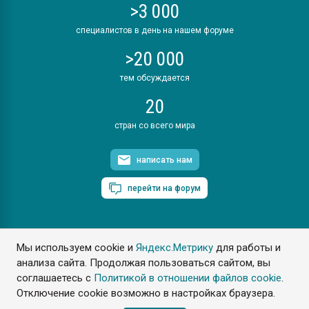
>3 000
специалистов в день на нашем форуме
>20 000
тем обсуждается
20
стран со всего мира
написать нам
перейти на форум
Мы используем cookie и
Яндекс.Метрику
для работы и
ПластЭксперт © 2006. Все права защищены
анализа сайта. Продолжая пользоваться сайтом, вы
Разрешается копирование материалов сайта с обязательной
ссылкой на www.e-plastic.ru
соглашаетесь с
Политикой в отношении файлов cookie
.
Отключение cookie возможно в настройках браузера.
Разработка сайта