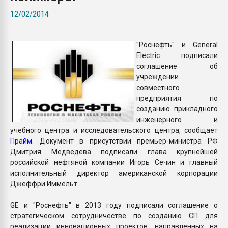
Всё, что касается выду
12/02/2014
бутылок
"Роснефть" и General
ПЕРЕЙТИ НА 
Electric подписали
соглашение об
учреждении
совместного
предприятия по
созданию прикладного
инженерного и
учебного центра и исследовательского центра, сообщает
Прайм
. Документ в присутствии премьер-министра РФ
Дмитрия Медведева подписали глава крупнейшей
российской нефтяной компании Игорь Сечин и главный
исполнительный директор американской корпорации
Джеффри Иммельт.
GE и "Роснефть" в 2013 году подписали соглашение о
стратегическом сотрудничестве по созданию СП для
реализации инновационных проектов, направленных на