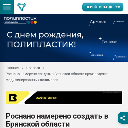
ПЕРЕЙТИ НА ФОРУМ
11.09.2020 Нанотрубки
универсальны, что рос
умельцы изготовили м
колонок полностью из 
Продажа готового бизн
производство SPC лам
цикла
Главная
Новости
Роснано намерено создать в Брянской области производство
29.07.2026 ФРП помог 
заводу пластмасс" зах
модифицированных полимеров
ППЭ
Помощь в подборе мат
Вакуум-формовочные 
ближайшее подмосковье
Подмосковье, Москва
Роснано намерено создать в
Брянской области
28.07.2026 Автоматиза
первый план в перераб