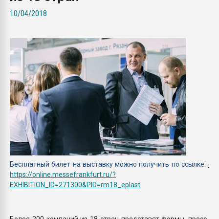
Всё, что касается выду
10/04/2018
бутылок
ПЕРЕЙТИ НА 
Бесплатный билет на выставку можно получить по ссылке:
https://online.messefrankfurt.ru/?
EXHIBITION_ID=271300&PID=rm18_eplast
Более 200 компаний из 18 стран представят формы, пресс-