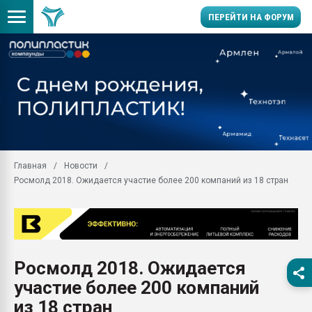
ПЕРЕЙТИ НА ФОРУМ
Продажа готового бизн
производство SPC лам
цикла
29.07.2026 ФРП помог 
заводу пластмасс" зах
ППЭ
Главная
Новости
Помощь в подборе мат
Росмолд 2018. Ожидается участие более 200 компаний из 18 стран
Вакуум-формовочные 
ближайшее подмосковье
Подмосковье, Москва
28.07.2026 Автоматиза
первый план в перераб
Росмолд 2018. Ожидается
пластмасс
участие более 200 компаний
28.07.2026 "Техноникол
ситуацией на строител
из 18 стран