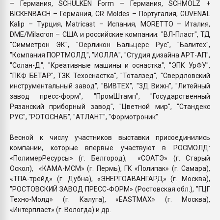
– Германия, SCНULKEN Form – Германия, SCHMOLZ +
BICKENBACH – Германия, CR Moldes – Португалия, GUVENAL
Kalip – Турция, Matricast – Испания, MORETTO – Италия,
DME/Milacron – США и российские компании: "ВЛ-Пласт", ТД
"Симметрон ЭК", "Оерликон Бальцерс Рус", "Балитех",
"Компания ПОРТМОЛД", "ИОЛЛА", "Студия дизайна АРТ-АП",
"Солан-Д", "Креативные машины и оснастка", "ЭПК УрФУ",
"ПКФ БЕТАР", ТЗК Техоснастка", "Тоталзед", "Свердловский
инструментальный завод", "ВИВТЕХ", "3Д Вижн", "Литейный
завод пресс-форм", "ПромШтамп", "Государственный
Рязанский приборный завод", "Цветной мир", "Стандекс
РУС", "РОТОСНАБ", "АТЛАНТ", "Формотроник".
Весной к числу участников выставки присоединились
компании, которые впервые участвуют в РОСМОЛД:
«ПолимерРесурсы» (г. Белгород), «СОАТЭ» (г. Старый
Оскол), «КАМА-МСМ» (г. Пермь), ГК «Полипак» (г. Самара),
«ТПА-трейд» (г. Дубна), «ЭНЕРГОАВАНГАРД» (г. Москва),
"РОСТОВСКИЙ ЗАВОД ПРЕСС-ФОРМ» (Ростовская обл.), "ГЦГ
Техно-Молд» (г. Калуга), «EASTMAX» (г. Москва),
«Интерпласт» (г. Вологда) и др.