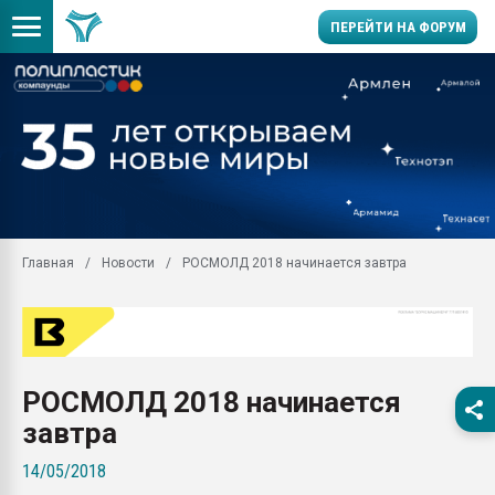
ПЕРЕЙТИ НА ФОРУМ
Продажа готового бизн
производство SPC лам
цикла
29.07.2026 ФРП помог 
заводу пластмасс" зах
ППЭ
Главная
Новости
РОСМОЛД 2018 начинается завтра
Помощь в подборе мат
Вакуум-формовочные 
ближайшее подмосковье
Подмосковье, Москва
28.07.2026 Автоматиза
РОСМОЛД 2018 начинается
первый план в перераб
пластмасс
завтра
28.07.2026 "Техноникол
14/05/2018
ситуацией на строител