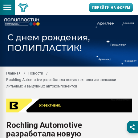
ПЕРЕЙТИ НА ФОРУМ
Продажа готового бизн
производство SPC лам
цикла
29.07.2026 ФРП помог 
заводу пластмасс" зах
ППЭ
Главная
Новости
Помощь в подборе мат
Rochling Automotive разработала новую технологию стыковки
Вакуум-формовочные 
литьевых и выдувных автокомпонентов
ближайшее подмосковье
Подмосковье, Москва
28.07.2026 Автоматиза
первый план в перераб
пластмасс
Rochling Automotive
28.07.2026 "Техноникол
разработала новую
ситуацией на строител