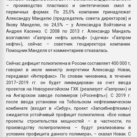
– производство пластмасс и синтетических смол в
первичных формах. По 25,5% компании принадлежат
Александру Манделю (председатель совета директоров) и
Якову Манделю, по 24,5% – у Александра Войтовича и
Андрея Касенко. С 2008 по 2013 г. Александр Мандель
возглавлял «Газпром нефть шельф» («дочка» «Газпром
нефти»), сейчас – советник гендиректора компании.
Помощник Манделя от комментариев отказалась.
Сейчас дефицит полиэтилена в России составляет 400 000 т,
говорил в июле министр энергетики Александр Новак,
передавал «Интерфакс». По словам чиновника, в течение
2017–2019 гг. он будет ликвидирован за счет ввода
проектов на Новоуренгойском ГХК (реализует «Газпром») и
на Ангарском заводе полимеров («Роснефть»). С 2019 г.
после ввода установки на Тобольском нефтехимическом
комбинате (входит в «Сибур», проект «Запсибнефтехим»)
ожидается устойчивый профицит полиэтилена. «Все новые
проекты строительства мощностей – в частности, по
производству полипропилена – будут реализованы в
условиях профицита данного полимера», – сказал Новак. С