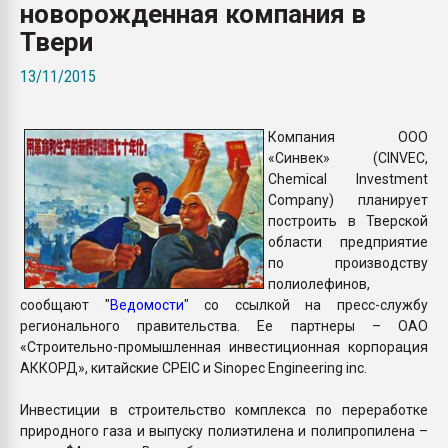
новорожденная компания в
Всё, что касается выду
бутылок
Твери
13/11/2015
ПЕРЕЙТИ НА 
Компания ООО
«Синвек» (CINVEC,
Chemical Investment
Company) планирует
построить в Тверской
области предприятие
по производству
полиолефинов,
сообщают "
Ведомости
" со ссылкой на пресс-службу
регионального правительства. Ее партнеры – ОАО
«Строительно-промышленная инвестиционная корпорация
АККОРД», китайские CPEIC и Sinopec Engineering inc.
Инвестиции в строительство комплекса по переработке
природного газа и выпуску полиэтилена и полипропилена –