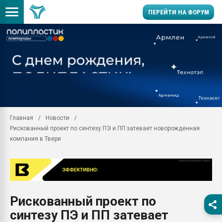
ПЕРЕЙТИ НА ФОРУМ
Продажа готового бизн
производство SPC лам
цикла
29.07.2026 ФРП помог 
заводу пластмасс" зах
ППЭ
Главная
Новости
Помощь в подборе мат
Рискованный проект по синтезу ПЭ и ПП затевает новорожденная
Вакуум-формовочные 
компания в Твери
ближайшее подмосковье
Подмосковье, Москва
28.07.2026 Автоматиза
первый план в перераб
пластмасс
Рискованный проект по
28.07.2026 "Техноникол
синтезу ПЭ и ПП затевает
ситуацией на строител