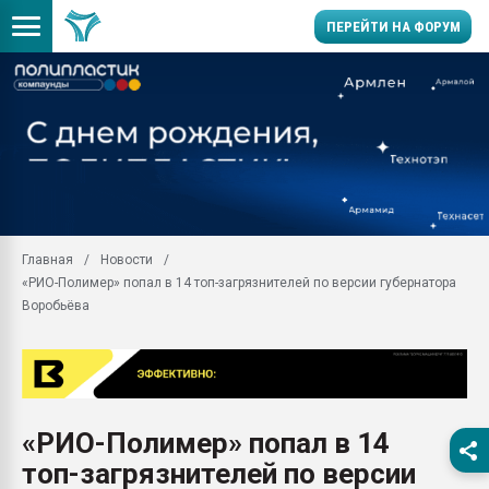
ПЕРЕЙТИ НА ФОРУМ
Продажа готового бизн
производство SPC лам
цикла
29.07.2026 ФРП помог 
заводу пластмасс" зах
ППЭ
Главная
Новости
Помощь в подборе мат
«РИО-Полимер» попал в 14 топ-загрязнителей по версии губернатора
Вакуум-формовочные 
Воробьёва
ближайшее подмосковье
Подмосковье, Москва
28.07.2026 Автоматиза
первый план в перераб
пластмасс
«РИО-Полимер» попал в 14
28.07.2026 "Техноникол
топ-загрязнителей по версии
ситуацией на строител