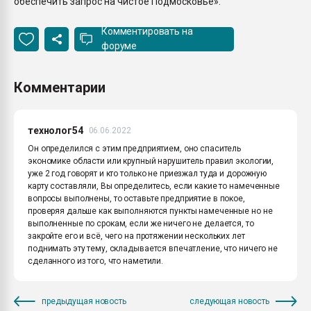
обеспечить запрос на чистое Подмосковье».
Комментировать на
форуме
Комментарии
технолог54
06.06.2022
Он определился с этим предприятием, оно спаситель
экономике области или крупный нарушитель правил экологии,
уже 2 год говорят и кто только не приезжал туда и дорожную
карту составляли, Вы определитесь, если какие то намеченные
вопросы выполнены, то оставьте предприятие в покое,
проверяя дальше как выполняются пункты намеченные но не
выполненные по срокам, если же ничего не делается, то
закройте его и всё, чего на протяжении нескольких лет
поднимать эту тему, складывается впечатление, что ничего не
сделанного из того, что наметили.
предыдущая новость
следующая новость