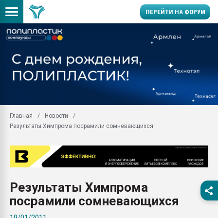
ПЕРЕЙТИ НА ФОРУМ
Продажа готового бизн
производство SPC лам
цикла
29.07.2026 ФРП помог 
заводу пластмасс" зах
ППЭ
Главная
Новости
Помощь в подборе мат
Результаты Химпрома посрамили сомневающихся
Вакуум-формовочные 
ближайшее подмосковье
Подмосковье, Москва
28.07.2026 Автоматиза
первый план в перераб
Результаты Химпрома
пластмасс
посрамили сомневающихся
28.07.2026 "Техноникол
ситуацией на строител
19/01/2011