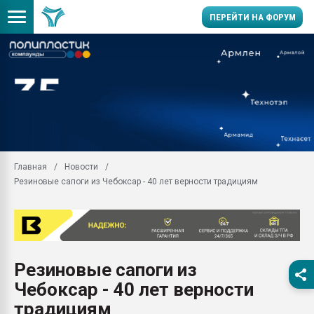
ПЕРЕЙТИ НА ФОРУМ
Продажа готового бизн
производство SPC лам
цикла
29.07.2026 ФРП помог 
заводу пластмасс" зах
ППЭ
Главная
Новости
Помощь в подборе мат
Резиновые сапоги из Чебоксар - 40 лет верности традициям
Вакуум-формовочные 
ближайшее подмосковье
Подмосковье, Москва
28.07.2026 Автоматиза
первый план в перераб
Резиновые сапоги из
пластмасс
Чебоксар - 40 лет верности
28.07.2026 "Техноникол
ситуацией на строител
традициям