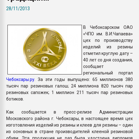
Всё, что касается выду
28/11/2013
бутылок
В Чебоксарском ОАО
ПЕРЕЙТИ НА 
«ЧПО им. В.И.Чапаева»
цех по производству
изделий из резины
отметил круглую дату –
40 лет со дня создания,
сообщает
региональный портал
Чебоксары.ру
. За эти годы выпущено: 65 миллионов 380
тысяч пар резиновых галош; 24 миллиона 820 тысяч пар
резиновых сапожек; 1 миллион 211 тысяч пар резиновых
ботиков.
Как сообщается в пресс-релизе Администрации
Московского района г. Чебоксары, в настоящее время цех
изготовления изделий из резины и клеев для резины – один
из основных в стране производителей клееной резиновой
обуви. Эта продукция не раз была удостоена дипломов