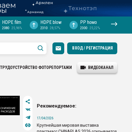
HDPE film
HDPE blow
PP hомо
2080
25,96%
2310
28,57%
2300
25,22%
ВХОД / РЕГИСТРАЦИЯ
ТРУДОУСТРОЙСТВО
ФОТОРЕПОРТАЖИ
ВИДЕОКАНАЛ
Рекомендуемое:
17/04/2026
Крупнейшая мировая выставка
пластмасс CHINAPLAS 2026 открывается