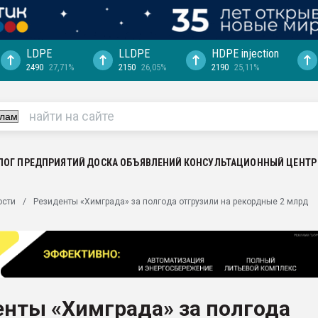
LDPE
LLDPE
HDPE injection
2490
27,71%
2150
26,05%
2190
25,11%
еса -
ината полного
"Ижевскому
ватить рынок
ЛОГ ПРЕДПРИЯТИЙ
ДОСКА ОБЪЯВЛЕНИЙ
КОНСУЛЬТАЦИОННЫЙ ЦЕНТР
ериала
машины:
ости
Резиденты «Химграда» за полгода отгрузили на рекордные 2 млрд
, с.-в.
ция выходит на
отке
ь" довольна
енты «Химграда» за полгода
ьном рынке