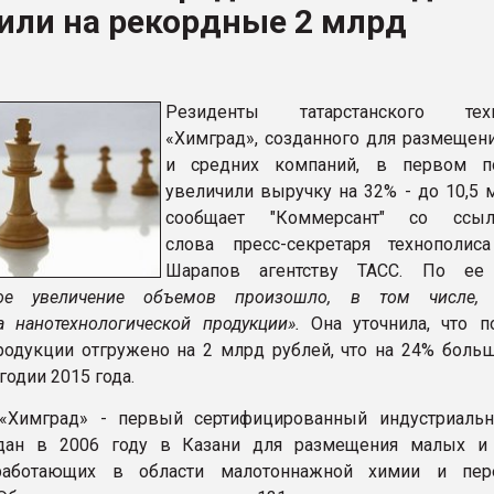
или на рекордные 2 млрд
ва ПЭТ
ФОРУМ
Резиденты татарстанского техн
«Химград», созданного для размещен
и средних компаний, в первом по
увеличили выручку на 32% - до 10,5 
сообщает "Коммерсант" со ссы
слова пресс-секретаря технополис
Шарапов агентству ТАСС. По ее 
ное увеличение объемов произошло, в том числе, 
а нанотехнологической продукции».
Она уточнила, что п
родукции отгружено на 2 млрд рублей, что на 24% больш
одии 2015 года.
 «Химград» - первый сертифицированный индустриаль
здан в 2006 году в Казани для размещения малых и
работающих в области малотоннажной химии и пере