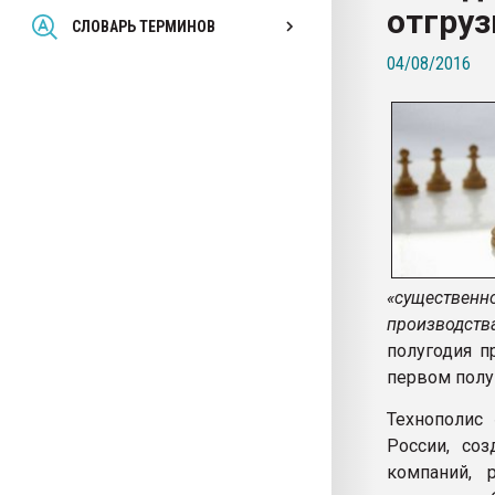
отгруз
Всё, что касается выду
СЛОВАРЬ ТЕРМИНОВ
бутылок
04/08/2016
ПЕРЕЙТИ НА 
«существен
производств
полугодия п
первом полуг
Технополис
России, со
компаний, 