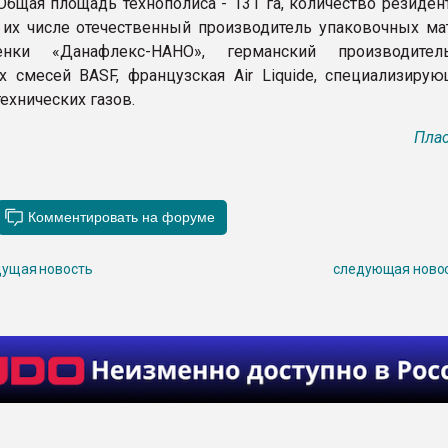
Общая площадь технополиса - 131 га, количество резиден
 их числе отечественный производитель упаковочных ма
енки «Данафлекс-НАНО», германский производител
х смесей BASF, французская Air Liquide, специализирую
ехнических газов.
Плас
ущая новость
следующая ново