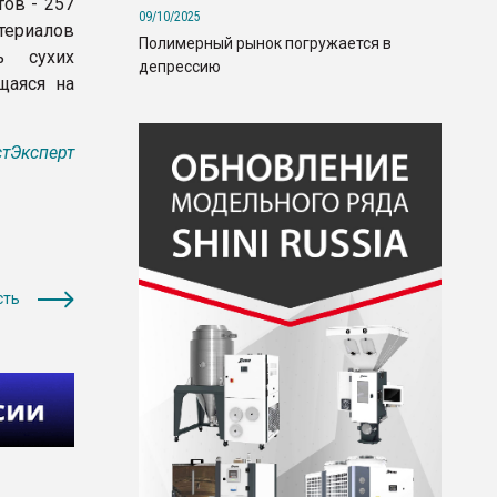
тов - 257
09/10/2025
териалов
Полимерный рынок погружается в
ь сухих
депрессию
щаяся на
тЭксперт
сть