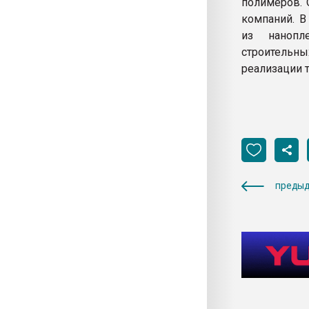
полимеров. 
компаний. В
из нанопл
строительны
реализации т
предыд