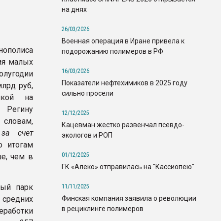
на днях
26/03/2026
Военная операция в Иране привела к
ополиса
подорожанию полимеров в РФ
ия малых
16/03/2026
лугодии
Показатели нефтехимиков в 2025 году
млрд руб,
сильно просели
лкой на
а Регину
12/12/2025
словам,
Кацевман жестко развенчал псевдо-
за счет
экологов и РОП
о итогам
01/12/2025
е, чем в
ГК «Алеко» отправилась на "Кассиопею"
ный парк
11/11/2025
Финская компания заявила о революции
 средних
в рециклинге полимеров
работки