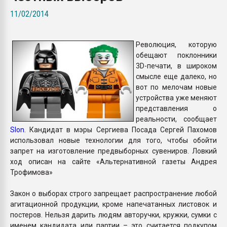
покупка, обмен
11/02/2014
ПЕРЕЙТИ НА 
Революция, которую
обещают поклонники
3D-печати, в широком
смысле еще далеко, но
вот по мелочам новые
устройства уже меняют
представления о
реальности, сообщает
Slon
. Кандидат в мэры Сергиева Посада Сергей Пахомов
использовал новые технологии для того, чтобы обойти
запрет на изготовление предвыборных сувениров. Ловкий
ход описан на сайте «Альтернативной газеты Андрея
Трофимова»
Закон о выборах строго запрещает распространение любой
агитационной продукции, кроме напечатанных листовок и
постеров. Нельзя дарить людям авторучки, кружки, сумки с
именем кандидата или партии – это считается подкупом