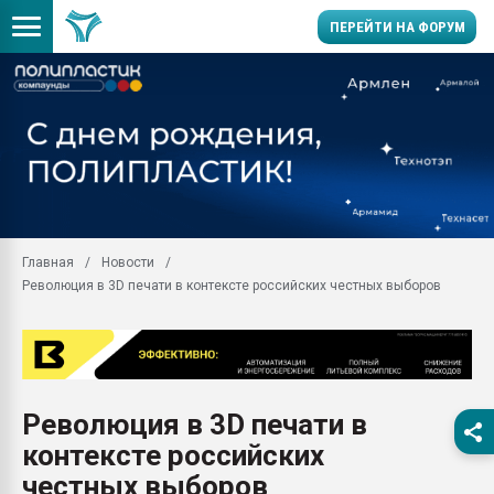
ПЕРЕЙТИ НА ФОРУМ
28.07.2026 Автоматиза
первый план в перераб
пластмасс
28.07.2026 "Техноникол
ситуацией на строител
Всё, что касается выду
Главная
Новости
бутылок
Революция в 3D печати в контексте российских честных выборов
Материал поверхности 
вакуумного формовани
Продам отходы Компо
поликарбоната и АБС-п
Armaloy PC/ABS-1IM че
Революция в 3D печати в
26.07.2022 "Сибирский т
контексте российских
намного дороже
честных выборов
Профильная литератур