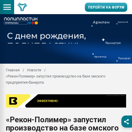
ПЕРЕЙТИ НА ФОРУМ
28.07.2026 Автоматиза
первый план в перераб
пластмасс
28.07.2026 "Техноникол
ситуацией на строител
Всё, что касается выду
Главная
Новости
бутылок
«Рекон-Полимер» запустил производство на базе омского
Материал поверхности 
предприятия-банкрота
вакуумного формовани
Продам отходы Компо
поликарбоната и АБС-п
Armaloy PC/ABS-1IM че
26.07.2022 "Сибирский т
«Рекон-Полимер» запустил
намного дороже
производство на базе омского
Профильная литератур