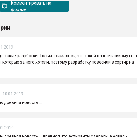
Комментировать на
форуме
рии
01.2019
ще такие разрботки. Только оказалось, что такой пластик никому не 
и, которые за него хотели, поэтому разработку повесили в сортир на
10.01.2019
ь древняя новость....
01.2019
ь древняя новость.... древняя что аспиранты сделали, а новая -