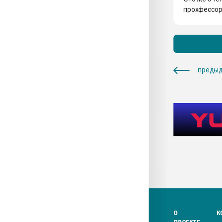
прохфессо
предыд
О
К