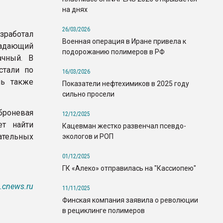
на днях
26/03/2026
зработал
Военная операция в Иране привела к
ладающий
подорожанию полимеров в РФ
ачный. В
стали по
16/03/2026
ль также
Показатели нефтехимиков в 2025 году
сильно просели
броневая
12/12/2025
ет найти
Кацевман жестко развенчал псевдо-
ательных
экологов и РОП
01/12/2025
ГК «Алеко» отправилась на "Кассиопею"
.cnews.ru
11/11/2025
Финская компания заявила о революции
в рециклинге полимеров