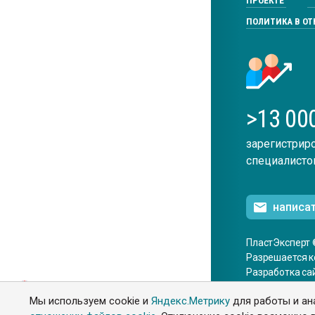
ПРОЕКТЕ
ПОЛИТИКА В О
>13 00
зарегистрир
специалисто
написа
ПластЭксперт 
Разрешается к
Разработка са
ENG
Мы используем cookie и
Яндекс.Метрику
для работы и ан