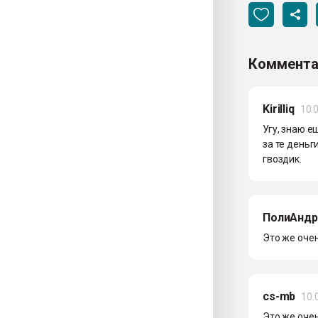
Коммента
Kirilliq
10.
Угу, знаю е
за те деньг
гвоздик.
ПолиАндр
Это же очен
cs-mb
10.
Это же очен