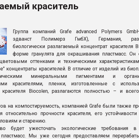
гаемый краситель
рный цвет
ФОРУМ
Группа компаний Grafe advanced Polymers Gmb
эдванст Полимерз ГмбХ), Германия, разр
биологически разлагаемый концентрат красителя Bi
форме гранулята для окрашивания пластмасс. Он 
цветовыми оттенками и техническими характеристикам
ие" концентраты красителей. В отличие от изделий из био
ическими минеральными пигментами и органи
кими красителями, пленки, изготовленные с исполь
 красителя Biocolen, разлагаются полностью – и всег
ов на компостируемость, компанией Grafe были также п
я относительно прочности красителя, его устойчивости 
ловиям и старению.
тво будет ужесточать экологические требования в
 пластмасс. Мы уже сегодня предоставляем перераба