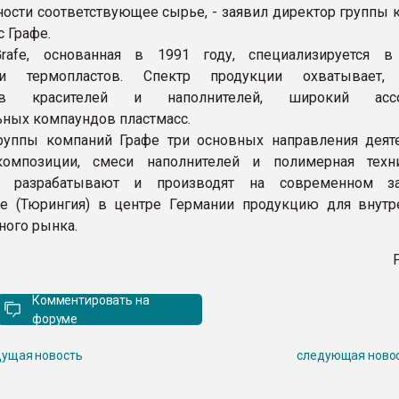
сти соответствующее сырье, - заявил директор группы 
с Графе.
rafe, основанная в 1991 году, специализируется в
ии термопластов. Спектр продукции охватывает,
тов красителей и наполнителей, широкий ассо
ных компаундов пластмасс.
руппы компаний Графе три основных направления деяте
омпозиции, смеси наполнителей и полимерная техн
ов разрабатывают и производят на современном з
е (Тюрингия) в центре Германии продукцию для внутр
ого рынка.
P
Комментировать на
форуме
ущая новость
следующая ново