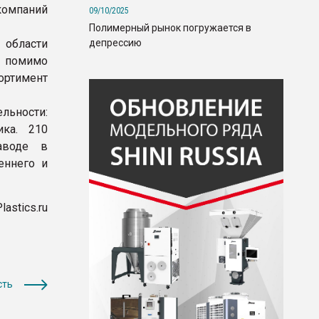
компаний
09/10/2025
Полимерный рынок погружается в
депрессию
 области
 помимо
ртимент
льности:
ика. 210
аводе в
еннего и
lastics.ru
сть