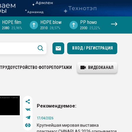
HDPE film
HDPE blow
PP hомо
2080
25,96%
2310
28,57%
2300
25,22%
ВХОД / РЕГИСТРАЦИЯ
ТРУДОУСТРОЙСТВО
ФОТОРЕПОРТАЖИ
ВИДЕОКАНАЛ
Рекомендуемое:
17/04/2026
Крупнейшая мировая выставка
пластмасс CHINAPLAS 2026 открывается