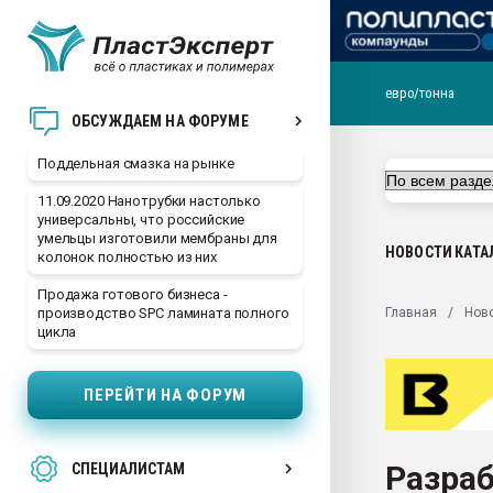
евро/тонна
Помощь в подборе мат
ОБСУЖДАЕМ НА ФОРУМЕ
Вакуум-формовочные 
Поддельная смазка на рынке
ближайшее подмосковье
Подмосковье, Москва
11.09.2020 Нанотрубки настолько
универсальны, что российские
28.07.2026 Автоматиза
умельцы изготовили мембраны для
первый план в перераб
НОВОСТИ
КАТА
колонок полностью из них
пластмасс
Продажа готового бизнеса -
28.07.2026 "Техноникол
Главная
Нов
производство SPC ламината полного
ситуацией на строител
цикла
Всё, что касается выду
бутылок
ПЕРЕЙТИ НА ФОРУМ
Материал поверхности 
вакуумного формовани
Разра
СПЕЦИАЛИСТАМ
Продам отходы Компо
поликарбоната и АБС-п