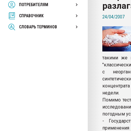
разла
ПОТРЕБИТЕЛЯМ
Armaloy PC/ABS-1IM че
СПРАВОЧНИК
24/04/2007
ПЕРЕЙТИ НА 
СЛОВАРЬ ТЕРМИНОВ
такими же 
"классическ
с неорган
синтетичес
концентрата
недели.
Помимо тест
исследовани
погодным ус
- Государс
применения