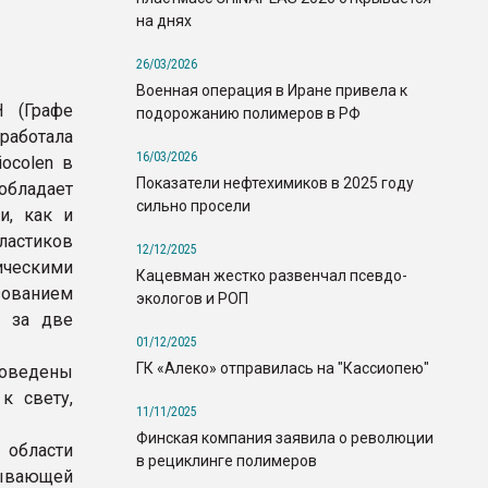
на днях
26/03/2026
Военная операция в Иране привела к
H (Графе
подорожанию полимеров в РФ
аботала
16/03/2026
ocolen в
Показатели нефтехимиков в 2025 году
обладает
сильно просели
и, как и
пластиков
12/12/2025
ческими
Кацевман жестко развенчал псевдо-
зованием
экологов и РОП
о за две
01/12/2025
ГК «Алеко» отправилась на "Кассиопею"
роведены
к свету,
11/11/2025
Финская компания заявила о революции
 области
в рециклинге полимеров
тывающей