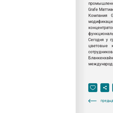
промышленно
Grafe Маттиа
Компания G
модификац
концентра
функциональ
Сегодня у г
цветовые к
сотрудник
Бланкенхайн
международн
предыд