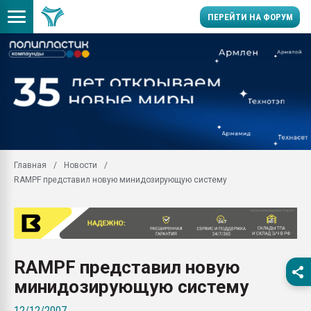
ПЕРЕЙТИ НА ФОРУМ
28.07.2026 Автоматиза
первый план в перераб
пластмасс
28.07.2026 "Техноникол
ситуацией на строител
Всё, что касается выду
Главная
Новости
бутылок
RAMPF представил новую минидозирующую систему
Материал поверхности 
вакуумного формовани
Продам отходы Компо
поликарбоната и АБС-п
Armaloy PC/ABS-1IM че
RAMPF представил новую
26.07.2022 "Сибирский т
минидозирующую систему
намного дороже
12/12/2007
Профильная литератур