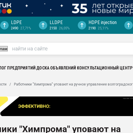
LDPE
LLDPE
HDPE injection
2490
27,71%
2150
26,05%
2190
25,11%
еса -
ината полного
"Ижевскому
ватить рынок
ЛОГ ПРЕДПРИЯТИЙ
ДОСКА ОБЪЯВЛЕНИЙ
КОНСУЛЬТАЦИОННЫЙ ЦЕНТР
ериала
машины:
ости
Работники "Химпрома" уповают на ручное управление волгоградског
, с.-в.
ция выходит на
отке
ь" довольна
ики "Химпрома" уповают на
ьном рынке