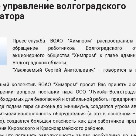
 управление волгоградского
ва ПЭТ
атора
ФОРУМ
Пресс-служба ВОАО "Химпром" распространила
обращение работников Волгоградского от
акционерного общества "Химпром" к главе админ
Волгоградской области.
"Уважаемый Сергей Анатольевич," - говорится в 
ный коллектив ВОАО "Химпром" просит Вас принять эк
ении вопроса поставки пара ООО "Лукойл-Волгоградэ
обходимых для безопасной и стабильной работы предприят
гда подача пара снижена до минимума, создается угроза 
читывая изношенность оборудования (а это в основном –
о), создается большая опасность как для работников пре
ения Кировского и Красноармейского районов.
, что погашать задолженность за пар необходимо, но, на