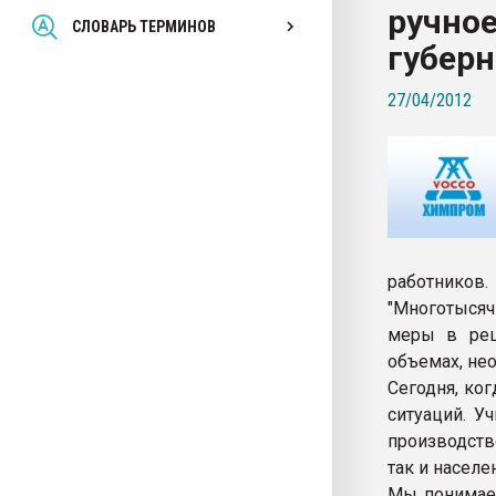
ручное
Всё, что касается выду
СЛОВАРЬ ТЕРМИНОВ
бутылок
губерн
27/04/2012
ПЕРЕЙТИ НА 
работников.
"Многотысяч
меры в реш
объемах, не
Сегодня, ко
ситуаций. У
производств
так и насел
Мы понимаем