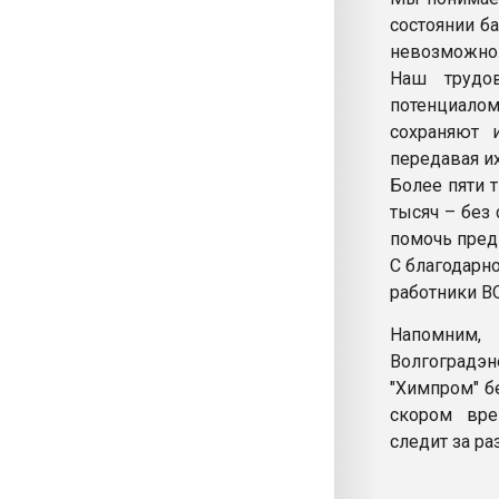
состоянии ба
невозможно
Наш трудо
потенциало
сохраняют 
передавая их
Более пяти т
тысяч – без
помочь пред
С благодарно
работники В
Напомним,
Волгоградэн
"Химпром" б
скором вре
следит за ра