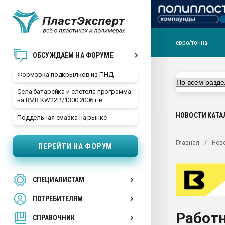
евро/тонна
Продажа готового бизн
ОБСУЖДАЕМ НА ФОРУМЕ
производство SPC лам
цикла
Формовка подкрылков из ПНД
29.07.2026 ФРП помог 
Села батарейка и слетела программа
заводу пластмасс" зах
на BMB KW22PI/1300 2006 г.в.
ППЭ
НОВОСТИ
КАТА
Поддельная смазка на рынке
Помощь в подборе мат
Вакуум-формовочные 
Главная
Нов
ПЕРЕЙТИ НА ФОРУМ
ближайшее подмосковье
Подмосковье, Москва
28.07.2026 Автоматиза
СПЕЦИАЛИСТАМ
первый план в перераб
пластмасс
ПОТРЕБИТЕЛЯМ
28.07.2026 "Техноникол
Работн
ситуацией на строител
СПРАВОЧНИК