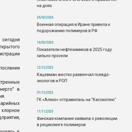
на днях
26/03/2026
Военная операция в Иране привела к
подорожанию полимеров в РФ
 сегодня
16/03/2026
крытого
Показатели нефтехимиков в 2025 году
истрации
сильно просели
послании
12/12/2025
Кацевман жестко развенчал псевдо-
экологов и РОП
стренные
нерго" в
01/12/2025
ия.
ГК «Алеко» отправилась на "Кассиопею"
аварийных
 хлорное
11/11/2025
дприятия,
Финская компания заявила о революции
в рециклинге полимеров
ходясь в