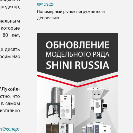
09/10/2025
кредитор,
Полимерный рынок погружается в
депрессию
нальным
 которые
 80 лет,
ще десять
росим Вас
Лукойл-
стно, что
 в самом
истально
тЭксперт