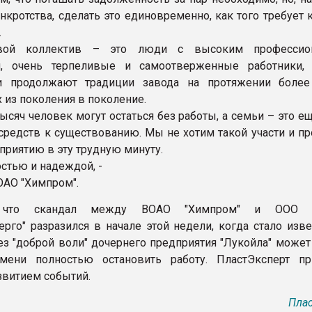
нкротства, сделать это единовременно, как того требует 
.
вой коллектив – это люди с высоким профессио
м, очень терпеливые и самоотверженные работники,
и продолжают традиции завода на протяжении более
 из поколения в поколение.
ысяч человек могут остаться без работы, а семьи – это е
 средств к существованию. Мы не хотим такой участи и п
приятию в эту трудную минуту.
стью и надеждой, -
ОАО "Химпром".
 что скандал между ВОАО "Химпром" и ООО "
ерго" разразился в начале этой недели, когда стало изве
ез "доброй воли" дочернего предприятия "Лукойла" может
мени полностью остановить работу. ПластЭксперт пр
звитием событий.
Плас