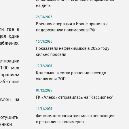
на днях
26/03/2026
Военная операция в Иране привела к
ти, где в
подорожанию полимеров в РФ
дал один
16/03/2026
абжения,
Показатели нефтехимиков в 2025 году
сильно просели
етизации
12/12/2025
1.00 мск
Кацевман жестко развенчал псевдо-
горанием
экологов и РОП
набжение
01/12/2025
ГК «Алеко» отправилась на "Кассиопею"
влен, на
11/11/2025
Финская компания заявила о революции
отушить.
в рециклинге полимеров
хники.