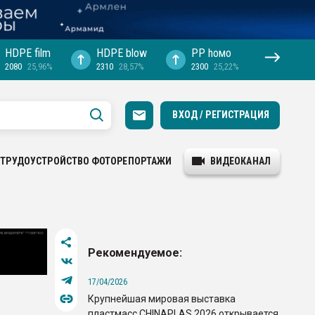
HDPE film
HDPE blow
PP hомо
2080
25,96%
2310
28,57%
2300
25,22%
ВХОД / РЕГИСТРАЦИЯ
ТРУДОУСТРОЙСТВО
ФОТОРЕПОРТАЖИ
ВИДЕОКАНАЛ
Рекомендуемое:
17/04/2026
Крупнейшая мировая выставка
пластмасс CHINAPLAS 2026 открывается