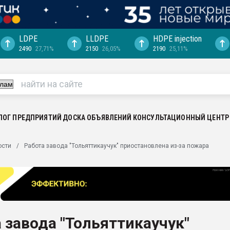
LDPE
LLDPE
HDPE injection
2490
27,71%
2150
26,05%
2190
25,11%
ериала
машины:
, с.-в.
ция выходит на
отке
ЛОГ ПРЕДПРИЯТИЙ
ДОСКА ОБЪЯВЛЕНИЙ
КОНСУЛЬТАЦИОННЫЙ ЦЕНТР
ь" довольна
ости
Работа завода "Тольяттикаучук" приостановлена из-за пожара
ьном рынке
ва ПЭТ
пуансона для
я
 завода "Тольяттикаучук"
зиция
ластика