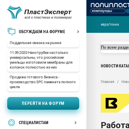
евро/тонна
Помощь в подборе мат
ОБСУЖДАЕМ НА ФОРУМЕ
Вакуум-формовочные 
Поддельная смазка на рынке
ближайшее подмосковье
Подмосковье, Москва
11.09.2020 Нанотрубки настолько
универсальны, что российские
28.07.2026 Автоматиза
умельцы изготовили мембраны для
первый план в перераб
НОВОСТИ
КАТА
колонок полностью из них
пластмасс
Продажа готового бизнеса -
28.07.2026 "Техноникол
Главная
Нов
производство SPC ламината полного
ситуацией на строител
цикла
Всё, что касается выду
бутылок
ПЕРЕЙТИ НА ФОРУМ
Материал поверхности 
вакуумного формовани
Работа
СПЕЦИАЛИСТАМ
Продам отходы Компо
поликарбоната и АБС-п