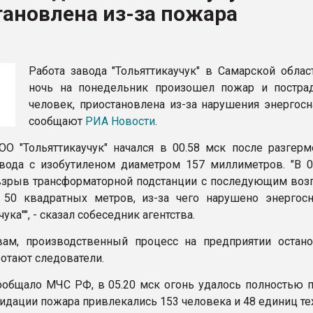
ановлена из-за пожара
рный цвет
ФОРУМ
Работа завода "Тольяттикаучук" в Самарской облас
ночь на понедельник произошел пожар и постра
человек, приостановлена из-за нарушения энергосн
сообщают
РИА Новости
.
О "Тольяттикаучук" начался в 00.58 мск после разгерм
вода с изобутиленом диаметром 157 миллиметров. "В 0
зрыв трансформаторной подстанции с последующим воз
 50 квадратных метров, из-за чего нарушено энергос
чука"", - сказал собеседник агентства.
ам, производственный процесс на предприятии остано
ботают следователи.
ообщало МЧС РФ, в 05.20 мск огонь удалось полностью п
видации пожара привлекались 153 человека и 48 единиц те