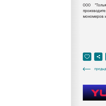
ООО "Толья
производит
мономеров и
предыд