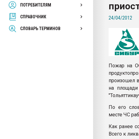
приост
ПОТРЕБИТЕЛЯМ
Armaloy PC/ABS-1IM че
СПРАВОЧНИК
24/04/2012
ПЕРЕЙТИ НА 
СЛОВАРЬ ТЕРМИНОВ
Пожар на ОО
продуктопро
произошел в
на площади
"Тольяттикау
По его слов
месте ЧС ра
Как ранее с
Всего к лик