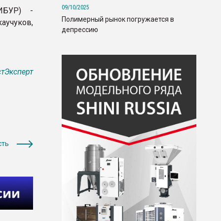
09/10/2025
ИБУР) -
Полимерный рынок погружается в
учуков,
депрессию
тЭксперт
сть