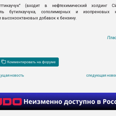
ттикаучук" (входит в нефтехимический холдинг С
ель бутилкаучука, сополимерных и изопреновых ка
 высокооктановых добавок к бензину.
Плас
ущая новость
следующая ново