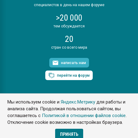
специалистов в день на нашем форуме
>20 000
тем обсуждается
20
стран со всего мира
написать нам
перейти на форум
Мы используем cookie и
Яндекс.Метрику
для работы и
ПластЭксперт © 2006. Все права защищены
анализа сайта. Продолжая пользоваться сайтом, вы
Разрешается копирование материалов сайта с обязательной
ссылкой на www.e-plastic.ru
соглашаетесь с
Политикой в отношении файлов cookie
.
Отключение cookie возможно в настройках браузера.
Разработка сайта
ПРИНЯТЬ