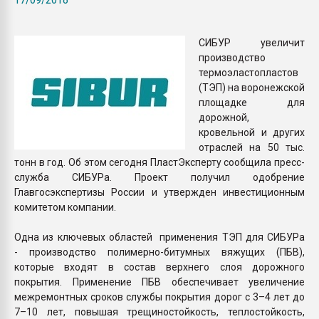
Всё, что касается выду
бутылок
СИБУР увеличит
производство
ПЕРЕЙТИ НА 
термоэластопластов
(ТЭП) на воронежской
площадке для
дорожной,
кровельной и других
отраслей на 50 тыс.
тонн в год. Об этом сегодня ПластЭксперту сообщила пресс-
служба СИБУРа. Проект получил одобрение
Главгосэкспертизы России и утвержден инвестиционным
комитетом компании.
Одна из ключевых областей применения ТЭП для СИБУРа
- производство полимерно-битумных вяжущих (ПБВ),
которые входят в состав верхнего слоя дорожного
покрытия. Применение ПБВ обеспечивает увеличение
межремонтных сроков службы покрытия дорог с 3–4 лет до
7–10 лет, повышая трещиностойкость, теплостойкость,