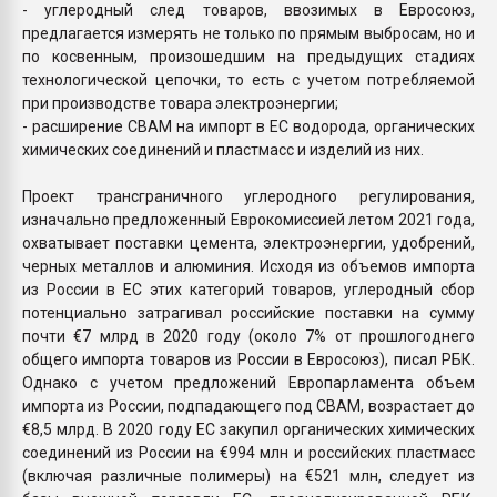
- углеродный след товаров, ввозимых в Евросоюз,
предлагается измерять не только по прямым выбросам, но и
по косвенным, произошедшим на предыдущих стадиях
технологической цепочки, то есть с учетом потребляемой
при производстве товара электроэнергии;
- расширение CBAM на импорт в ЕС водорода, органических
химических соединений и пластмасс и изделий из них.
Проект трансграничного углеродного регулирования,
изначально предложенный Еврокомиссией летом 2021 года,
охватывает поставки цемента, электроэнергии, удобрений,
черных металлов и алюминия. Исходя из объемов импорта
из России в ЕС этих категорий товаров, углеродный сбор
потенциально затрагивал российские поставки на сумму
почти €7 млрд в 2020 году (около 7% от прошлогоднего
общего импорта товаров из России в Евросоюз), писал РБК.
Однако с учетом предложений Европарламента объем
импорта из России, подпадающего под CBAM, возрастает до
€8,5 млрд. В 2020 году ЕС закупил органических химических
соединений из России на €994 млн и российских пластмасс
(включая различные полимеры) на €521 млн, следует из