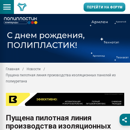
ПЕРЕЙТИ НА ФОРУМ
28.07.2026 Автоматиза
первый план в перераб
пластмасс
28.07.2026 "Техноникол
ситуацией на строител
Всё, что касается выду
Главная
Новости
бутылок
Пущена пилотная линия производства изоляционных панелей из
Материал поверхности 
полиуретана
вакуумного формовани
Продам отходы Компо
поликарбоната и АБС-п
Armaloy PC/ABS-1IM че
26.07.2022 "Сибирский т
Пущена пилотная линия
намного дороже
производства изоляционных
Профильная литератур