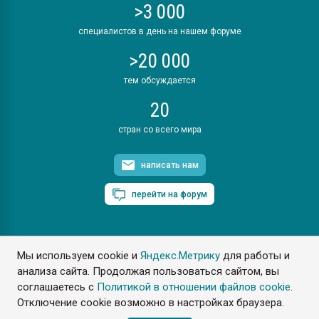
>3 000
специалистов в день на нашем форуме
>20 000
тем обсуждается
20
стран со всего мира
написать нам
перейти на форум
Мы используем cookie и
Яндекс.Метрику
для работы и
ПластЭксперт © 2006. Все права защищены
анализа сайта. Продолжая пользоваться сайтом, вы
Разрешается копирование материалов сайта с обязательной
ссылкой на www.e-plastic.ru
соглашаетесь с
Политикой в отношении файлов cookie
.
Отключение cookie возможно в настройках браузера.
Разработка сайта