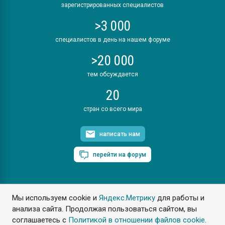
зарегистрированных специалистов
>3 000
специалистов в день на нашем форуме
>20 000
тем обсуждается
20
стран со всего мира
написать нам
перейти на форум
Мы используем cookie и
Яндекс.Метрику
для работы и
ПластЭксперт © 2006. Все права защищены
анализа сайта. Продолжая пользоваться сайтом, вы
Разрешается копирование материалов сайта с обязательной
ссылкой на www.e-plastic.ru
соглашаетесь с
Политикой в отношении файлов cookie
.