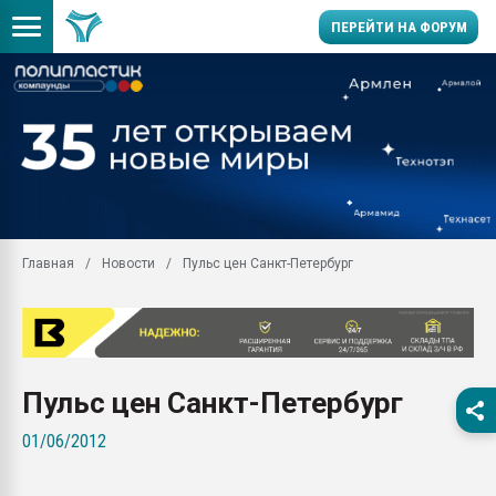
ПЕРЕЙТИ НА ФОРУМ
28.07.2026 Автоматиза
первый план в перераб
пластмасс
28.07.2026 "Техноникол
ситуацией на строител
Всё, что касается выду
Главная
Новости
Пульс цен Санкт-Петербург
бутылок
Материал поверхности 
вакуумного формовани
Продам отходы Компо
поликарбоната и АБС-п
Пульс цен Санкт-Петербург
Armaloy PC/ABS-1IM че
01/06/2012
26.07.2022 "Сибирский т
намного дороже
Профильная литератур