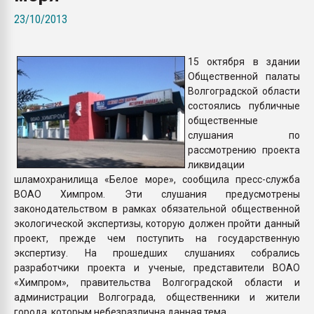
Всё, что касается выду
23/10/2013
бутылок
15 октября в здании
ПЕРЕЙТИ НА 
Общественной палаты
Волгоградской области
состоялись публичные
общественные
слушания по
рассмотрению проекта
ликвидации
шламохранилища «Белое море», сообщила пресс-служба
ВОАО Химпром. Эти слушания предусмотрены
законодательством в рамках обязательной общественной
экологической экспертизы, которую должен пройти данный
проект, прежде чем поступить на государственную
экспертизу. На прошедших слушаниях собрались
разработчики проекта и ученые, представители ВОАО
«Химпром», правительства Волгоградской области и
администрации Волгограда, общественники и жители
города, которым небезразлична данная тема.