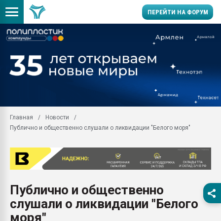
ПЕРЕЙТИ НА ФОРУМ
Продажа готового бизн
производство SPC лам
цикла
29.07.2026 ФРП помог 
заводу пластмасс" зах
ППЭ
Главная
Новости
Помощь в подборе мат
Публично и общественно слушали о ликвидации "Белого моря"
Вакуум-формовочные 
ближайшее подмосковье
Подмосковье, Москва
28.07.2026 Автоматиза
первый план в перераб
Публично и общественно
пластмасс
слушали о ликвидации "Белого
28.07.2026 "Техноникол
ситуацией на строител
моря"