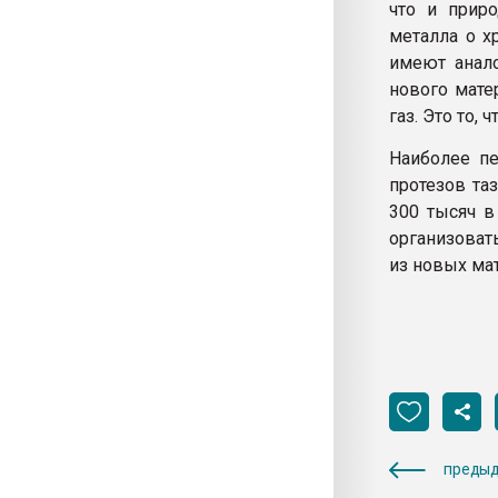
что и прир
металла о х
имеют анало
нового мате
газ. Это то,
Наиболее пе
протезов та
300 тысяч в
организоват
из новых ма
предыд