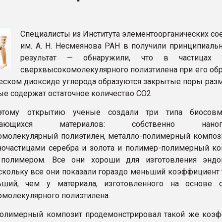
ва ПЭТ
Специалисты из Института элементоорганических со
ФОРУМ
им. А. Н. Несмеянова РАН в получили принципиаль
результат — обнаружили, что в частицах 
сверхвысокомолекулярного полиэтилена при его обр
еском диоксиде углерода образуются закрытые поры раз
ые содержат остаточное количество СО2.
этому открытию ученые создали три типа биосовм
ывающихся материалов: собственно нанопо
молекулярный полиэтилен, металло-полимерный компози
ночастицами серебра и золота и полимер-полимерный ко
полимером. Все они хороши для изготовления эндо
оскольку все они показали гораздо меньший коэффициент 
ший, чем у материала, изготовленного на основе 
молекулярного полиэтилена.
олимерный композит продемонстрировал такой же коэф