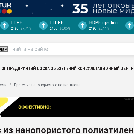
LDPE
LLDPE
HDPE injection
2490
27,71%
2150
26,05%
2190
25,11%
еса -
ината полного
"Ижевскому
ватить рынок
ЛОГ ПРЕДПРИЯТИЙ
ДОСКА ОБЪЯВЛЕНИЙ
КОНСУЛЬТАЦИОННЫЙ ЦЕНТР
ериала
машины:
ости
Протез из нанопористого полиэтилена
, с.-в.
ция выходит на
отке
ь" довольна
 из нанопористого полиэтилен
ьном рынке