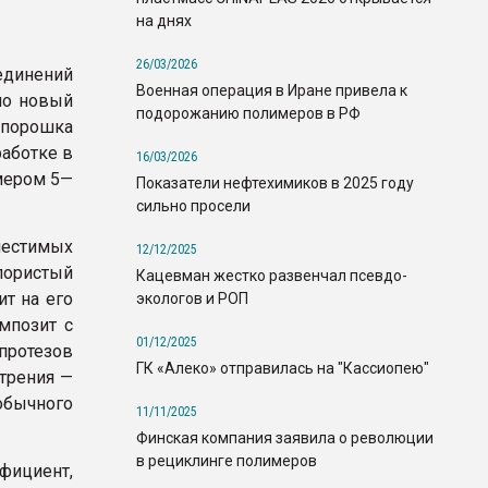
на днях
26/03/2026
единений
Военная операция в Иране привела к
но новый
подорожанию полимеров в РФ
порошка
аботке в
16/03/2026
мером 5—
Показатели нефтехимиков в 2025 году
сильно просели
естимых
12/12/2025
ристый
Кацевман жестко развенчал псевдо-
т на его
экологов и РОП
мпозит с
01/12/2025
протезов
ГК «Алеко» отправилась на "Кассиопею"
трения —
обычного
11/11/2025
Финская компания заявила о революции
в рециклинге полимеров
фициент,