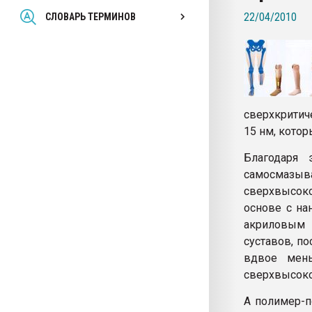
Всё, что касается выду
22/04/2010
СЛОВАРЬ ТЕРМИНОВ
бутылок
ПЕРЕЙТИ НА 
сверхкритич
15 нм, котор
Благодаря 
самосмаз
сверхвысоко
основе с на
акриловым 
суставов, п
вдвое мень
сверхвысоко
А полимер-п