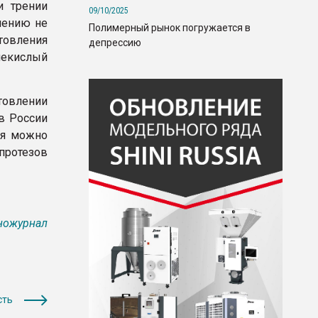
и трении
09/10/2025
чению не
Полимерный рынок погружается в
товления
депрессию
лекислый
товлении
 в России
ия можно
протезов
ножурнал
сть