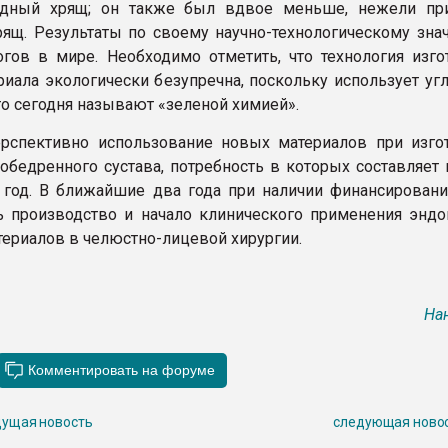
одный хрящ; он также был вдвое меньше, нежели пр
рящ. Результаты по своему научно-технологическому зна
гов в мире. Необходимо отметить, что технология изго
риала экологически безупречна, поскольку использует уг
 что сегодня называют «зеленой химией».
рспективно использование новых материалов при изго
зобедренного сустава, потребность в которых составляет
 год. В ближайшие два года при наличии финансирован
ь производство и начало клинического применения эндо
териалов в челюстно-лицевой хирургии.
На
ущая новость
следующая ново