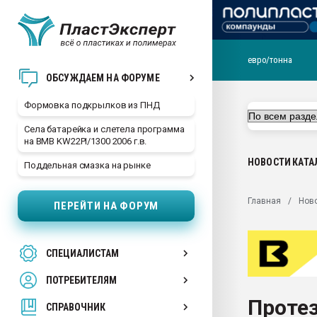
евро/тонна
Продажа готового бизн
ОБСУЖДАЕМ НА ФОРУМЕ
производство SPC лам
цикла
Формовка подкрылков из ПНД
29.07.2026 ФРП помог 
Села батарейка и слетела программа
заводу пластмасс" зах
на BMB KW22PI/1300 2006 г.в.
ППЭ
НОВОСТИ
КАТА
Поддельная смазка на рынке
Помощь в подборе мат
Вакуум-формовочные 
Главная
Нов
ПЕРЕЙТИ НА ФОРУМ
ближайшее подмосковье
Подмосковье, Москва
28.07.2026 Автоматиза
СПЕЦИАЛИСТАМ
первый план в перераб
пластмасс
ПОТРЕБИТЕЛЯМ
28.07.2026 "Техноникол
Протез
ситуацией на строител
СПРАВОЧНИК