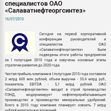
специалистов ОАО
Всё, что касается выду
бутылок
«Салаватнефтеоргсинтез»
16/07/2010
ПЕРЕЙТИ НА 
Сегодня на первой корпоративной
конференции руководителей и
специалистов ОАО
«Салаватнефтеоргсинтез» были
подведены итоги работы предприятия
за I полугодие 2010 года и озвучены основные этапы
стратегии развития до 2020 года.
Чистая прибыль компании в I полугодии 2010 года составила
2 млрд 600 млн рублей, объем выручки - 55,4 млрд руб.,
показатель EBITDA - 5,1 млрд рублей. ОАО
«Салаватнефтеоргсинтез» вводит в строй производство
ПЭНД, модернизирует нефтеперерабатывающее
производство и производство минеральных удобрений.
Всего в 2010 году компания планирует освоить 7 млрд
рублей капитальных вложений.