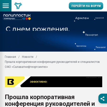
ПЕРЕЙТИ НА ФОРУМ
Продажа готового бизн
производство SPC лам
цикла
29.07.2026 ФРП помог 
заводу пластмасс" зах
ППЭ
Главная
Новости
Помощь в подборе мат
Прошла корпоративная конференция руководителей и специалистов
Вакуум-формовочные 
ОАО «Салаватнефтеоргсинтез»
ближайшее подмосковье
Подмосковье, Москва
28.07.2026 Автоматиза
первый план в перераб
пластмасс
Прошла корпоративная
28.07.2026 "Техноникол
конференция руководителей и
ситуацией на строител