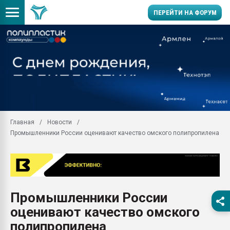
ПЕРЕЙТИ НА ФОРУМ
Продажа готового бизн
производство SPC лам
цикла
29.07.2026 ФРП помог 
заводу пластмасс" зах
ППЭ
Главная
Новости
Помощь в подборе мат
Промышленники России оценивают качество омского полипропилена
Вакуум-формовочные 
ближайшее подмосковье
Подмосковье, Москва
28.07.2026 Автоматиза
первый план в перераб
Промышленники России
пластмасс
оценивают качество омского
28.07.2026 "Техноникол
ситуацией на строител
полипропилена