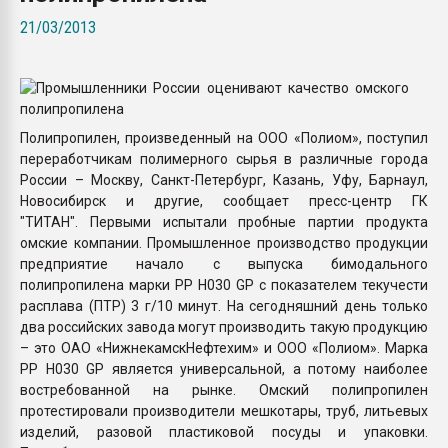
Всё, что касается выду
21/03/2013
бутылок
ПЕРЕЙТИ НА 
Полипропилен, произведенный на ООО «Полиом», поступил
переработчикам полимерного сырья в различные города
России – Москву, Санкт-Петербург, Казань, Уфу, Барнаул,
Новосибирск и другие, сообщает пресс-центр ГК
"ТИТАН". Первыми испытали пробные партии продукта
омские компании. Промышленное производство продукции
предприятие начало с выпуска бимодального
полипропилена марки PP H030 GP с показателем текучести
расплава (ПТР) 3 г/10 минут. На сегодняшний день только
два российских завода могут производить такую продукцию
– это ОАО «НижнекамскНефтехим» и ООО «Полиом». Марка
PP H030 GP является универсальной, а потому наиболее
востребованной на рынке. Омский полипропилен
протестировали производители мешкотары, труб, литьевых
изделий, разовой пластиковой посуды и упаковки.