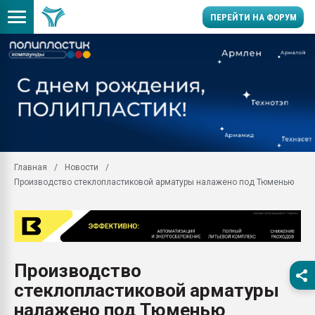
ПЕРЕЙТИ НА ФОРУМ
Продажа готового бизн
производство SPC лам
цикла
29.07.2026 ФРП помог 
заводу пластмасс" зах
ППЭ
Главная
Новости
Помощь в подборе мат
Производство стеклопластиковой арматуры налажено под Тюменью
Вакуум-формовочные 
ближайшее подмосковье
Подмосковье, Москва
28.07.2026 Автоматиза
первый план в перераб
Производство
пластмасс
стеклопластиковой арматуры
28.07.2026 "Техноникол
ситуацией на строител
налажено под Тюменью