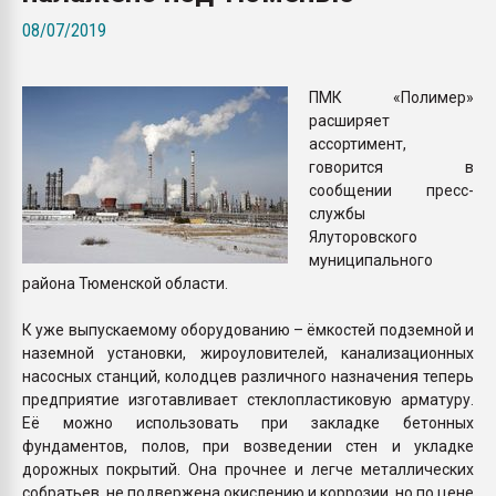
Всё, что касается выду
08/07/2019
бутылок
ПМК «Полимер»
ПЕРЕЙТИ НА 
расширяет
ассортимент,
говорится в
сообщении пресс-
службы
Ялуторовского
муниципального
района Тюменской области.
К уже выпускаемому оборудованию – ёмкостей подземной и
наземной установки, жироуловителей, канализационных
насосных станций, колодцев различного назначения теперь
предприятие изготавливает стеклопластиковую арматуру.
Её можно использовать при закладке бетонных
фундаментов, полов, при возведении стен и укладке
дорожных покрытий. Она прочнее и легче металлических
собратьев, не подвержена окислению и коррозии, но по цене