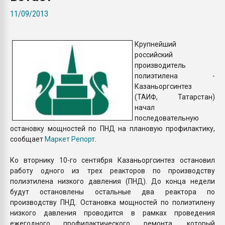
Всё, что касается выду
11/09/2013
бутылок
Крупнейший
ПЕРЕЙТИ НА 
российский
производитель
полиэтилена -
Казаньоргсинтез
(ТАИФ, Татарстан)
начал
последовательную
остановку мощностей по ПНД на плановую профилактику,
сообщает
Маркет Репорт
.
Ко вторнику 10-го сентября Казаньоргсинтез остановил
работу одного из трех реакторов по производству
полиэтилена низкого давления (ПНД). До конца недели
будут остановлены остальные два реактора по
производству ПНД. Остановка мощностей по полиэтилену
низкого давления проводится в рамках проведения
ежегодного профилактического ремонта, который