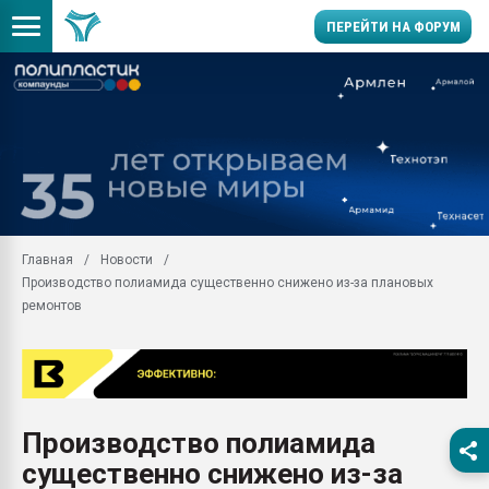
ПЕРЕЙТИ НА ФОРУМ
Продажа готового бизн
производство SPC лам
цикла
29.07.2026 ФРП помог 
заводу пластмасс" зах
ППЭ
Главная
Новости
Помощь в подборе мат
Производство полиамида существенно снижено из-за плановых
Вакуум-формовочные 
ремонтов
ближайшее подмосковье
Подмосковье, Москва
28.07.2026 Автоматиза
первый план в перераб
пластмасс
Производство полиамида
28.07.2026 "Техноникол
существенно снижено из-за
ситуацией на строител