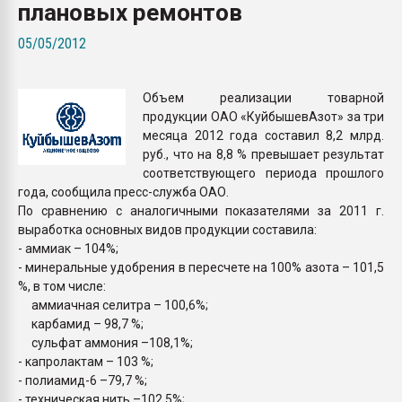
плановых ремонтов
Всё, что касается выду
бутылок
05/05/2012
ПЕРЕЙТИ НА 
Объем реализации товарной
продукции ОАО «КуйбышевАзот» за три
месяца 2012 года составил 8,2 млрд.
руб., что на 8,8 % превышает результат
соответствующего периода прошлого
года, сообщила пресс-служба ОАО.
По сравнению с аналогичными показателями за 2011 г.
выработка основных видов продукции составила:
- аммиак – 104%;
- минеральные удобрения в пересчете на 100% азота – 101,5
%, в том числе:
аммиачная селитра – 100,6%;
карбамид – 98,7 %;
сульфат аммония –108,1%;
- капролактам – 103 %;
- полиамид-6 –79,7 %;
- техническая нить –102,5%;