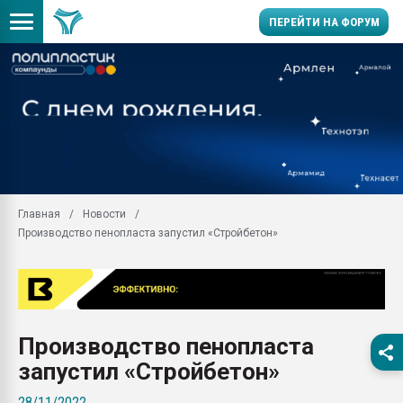
ПЕРЕЙТИ НА ФОРУМ
Помощь в подборе мат
Вакуум-формовочные 
ближайшее подмосковье
Подмосковье, Москва
28.07.2026 Автоматиза
первый план в перераб
Главная
Новости
пластмасс
Производство пенопласта запустил «Стройбетон»
28.07.2026 "Техноникол
ситуацией на строител
Всё, что касается выду
бутылок
Производство пенопласта
Материал поверхности 
вакуумного формовани
запустил «Стройбетон»
Продам отходы Компо
28/11/2022
поликарбоната и АБС-п