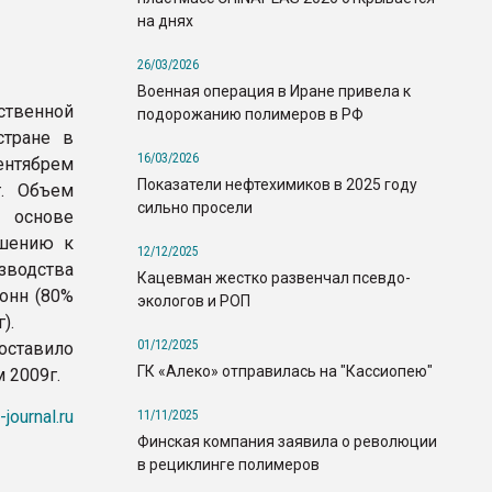
на днях
26/03/2026
Военная операция в Иране привела к
твенной
подорожанию полимеров в РФ
стране в
16/03/2026
ентябрем
Показатели нефтехимиков в 2025 году
г. Объем
сильно просели
 основе
ошению к
12/12/2025
зводства
Кацевман жестко развенчал псевдо-
онн (80%
экологов и РОП
).
01/12/2025
оставило
ГК «Алеко» отправилась на "Кассиопею"
 2009г.
-journal.ru
11/11/2025
Финская компания заявила о революции
в рециклинге полимеров