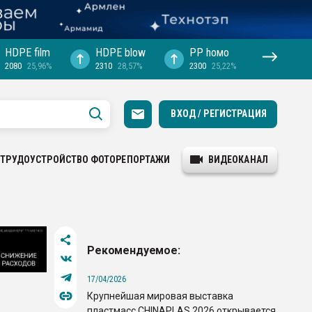
HDPE film
HDPE blow
PP hомо
2080
25,96%
2310
28,57%
2300
25,22%
ВХОД / РЕГИСТРАЦИЯ
ТРУДОУСТРОЙСТВО
ФОТОРЕПОРТАЖИ
ВИДЕОКАНАЛ
Рекомендуемое:
17/04/2026
Крупнейшая мировая выставка
пластмасс CHINAPLAS 2026 открывается