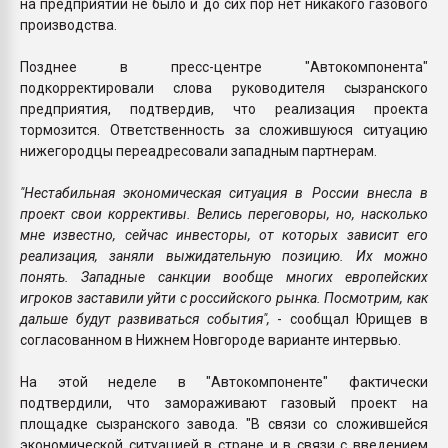
на предприятии не было и до сих пор нет никакого газового
производства.
Позднее в пресс-центре "Автокомпонента"
подкорректировали слова руководителя сызранского
предприятия, подтвердив, что реализация проекта
тормозится. Ответственность за сложившуюся ситуацию
нижегородцы переадресовали западным партнерам.
"Нестабильная экономическая ситуация в России внесла в
проект свои коррективы. Велись переговоры, но, насколько
мне известно, сейчас инвесторы, от которых зависит его
реализация, заняли выжидательную позицию. Их можно
понять. Западные санкции вообще многих европейских
игроков заставили уйти с российского рынка. Посмотрим, как
дальше будут развиваться события",
- сообщал Юрищев в
согласованном в Нижнем Новгороде варианте интервью.
На этой неделе в "Автокомпоненте" фактически
подтвердили, что замораживают газовый проект на
площадке сызранского завода. "В связи со сложившейся
экономической ситуацией в стране и в связи с введением