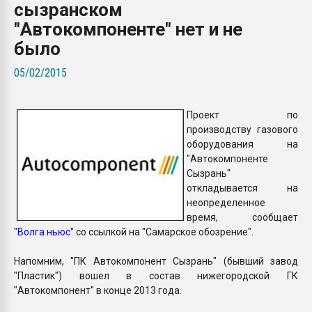
сызранском
Всё, что касается выду
бутылок
"Автокомпоненте" нет и не
было
ПЕРЕЙТИ НА 
05/02/2015
Проект по
производству газового
оборудования на
"Автокомпоненте
Сызрань"
откладывается на
неопределенное
время, сообщает
"
Волга ньюс
" со ссылкой на "Самарское обозрение".
Напомним, "ПК Автокомпонент Сызрань" (бывший завод
"Пластик") вошел в состав нижегородской ГК
"Автокомпонент" в конце 2013 года.