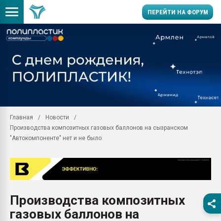
ПЕРЕЙТИ НА ФОРУМ
Продажа готового бизн
производство SPC лам
цикла
29.07.2026 ФРП помог 
заводу пластмасс" зах
ППЭ
Главная
Новости
Помощь в подборе мат
Производства композитных газовых баллонов на сызранском
Вакуум-формовочные 
"Автокомпоненте" нет и не было
ближайшее подмосковье
Подмосковье, Москва
28.07.2026 Автоматиза
первый план в перераб
пластмасс
Производства композитных
28.07.2026 "Техноникол
газовых баллонов на
ситуацией на строител