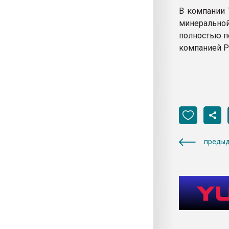
В компании 
минерально
полностью п
компанией Pla
предыд