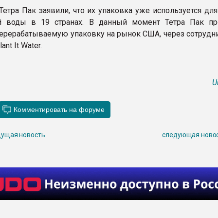
Тетра Пак заявили, что их упаковка уже используется дл
й воды в 19 странах. В данный момент Тетра Пак пр
ерерабатываемую упаковку на рынок США, через сотрудни
nt It Water.
U
ущая новость
следующая ново