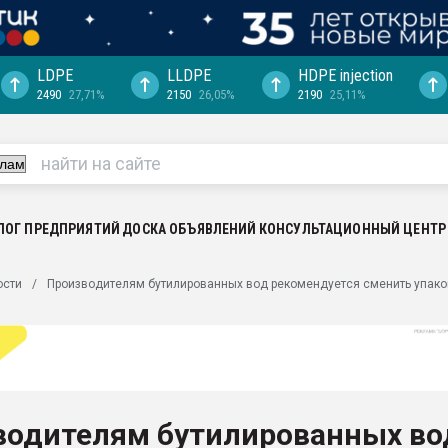
LDPE
LLDPE
HDPE injection
2490
27,71%
2150
26,05%
2190
25,11%
еса -
ината полного
"Ижевскому
ватить рынок
ЛОГ ПРЕДПРИЯТИЙ
ДОСКА ОБЪЯВЛЕНИЙ
КОНСУЛЬТАЦИОННЫЙ ЦЕНТР
ериала
машины:
ости
Производителям бутилированных вод рекомендуется сменить упако
, с.-в.
ция выходит на
отке
ь" довольна
водителям бутилированных во
ьном рынке