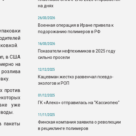
на днях
26/03/2026
Военная операция в Иране привела к
упаковки
подорожанию полимеров в РФ
дителей
16/03/2026
аковкой.
Показатели нефтехимиков в 2025 году
n, в США
сильно просели
мерно на
12/12/2025
 розлива
Кацевман жестко развенчал псевдо-
вку.
экологов и РОП
х против
01/12/2025
которых
ГК «Алеко» отправилась на "Кассиопею"
овке уже
 воды.
11/11/2025
Финская компания заявила о революции
в пакеты
в рециклинге полимеров