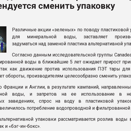
ендуется сменить упаковку
ва ПЭТ
ФОРУМ
Различные акции «зеленых» по поводу пластиковой 
для минеральной воды, заставляет произво
задуматься над заменой пластика альтернативной уп
Согласно данным исследовательской группы Canadea
ированной воды в ближайшие 5 лет ожидает прирост при
 так как движение против использования ПЭТ тары для
ет обороты, производителям целесообразно сменить упако
о Франции и Англии, в результате кампаний, направленны
нной воды, и запретов на ее использование в не
ых заведениях, спрос на воду в пластиковой упак
 увеличилось потребление водопроводной и фильтрованной
альтернативной упаковки рассматривается розлив воды 
ак и «бэг-ин-бокс».