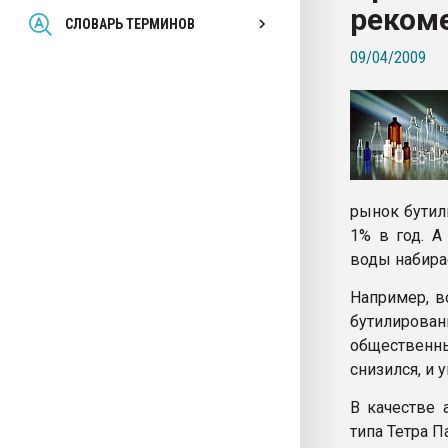
реком
Всё, что касается выду
СЛОВАРЬ ТЕРМИНОВ
бутылок
09/04/2009
ПЕРЕЙТИ НА 
рынок бутил
1% в год. А
воды набира
Например, в
бутилирова
общественн
снизился, и
В качестве 
типа Тетра П