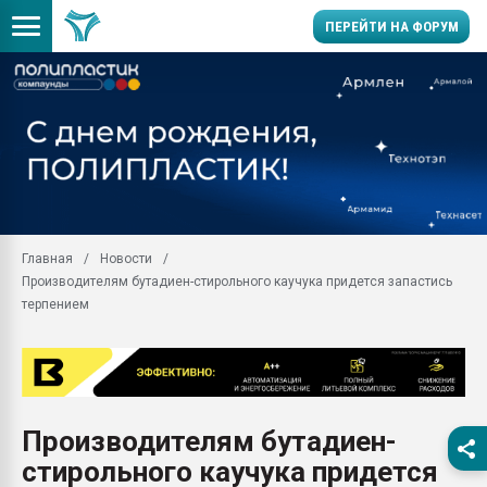
ПЕРЕЙТИ НА ФОРУМ
28.07.2026 Автоматиза
первый план в перераб
пластмасс
28.07.2026 "Техноникол
ситуацией на строител
Всё, что касается выду
Главная
Новости
бутылок
Производителям бутадиен-стирольного каучука придется запастись
Материал поверхности 
терпением
вакуумного формовани
Продам отходы Компо
поликарбоната и АБС-п
Armaloy PC/ABS-1IM че
26.07.2022 "Сибирский т
Производителям бутадиен-
намного дороже
стирольного каучука придется
Профильная литератур