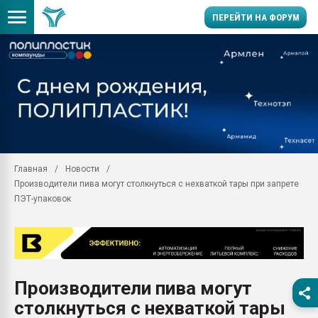
ПЕРЕЙТИ НА ФОРУМ
Помощь в подборе мат
Вакуум-формовочные 
ближайшее подмосковье
Подмосковье, Москва
28.07.2026 Автоматиза
первый план в перераб
Главная
Новости
пластмасс
Производители пива могут столкнуться с нехваткой тары при запрете
28.07.2026 "Техноникол
ПЭТ-упаковок
ситуацией на строител
Всё, что касается выду
бутылок
Материал поверхности 
вакуумного формовани
Производители пива могут
столкнуться с нехваткой тары
Продам отходы Компо
поликарбоната и АБС-п