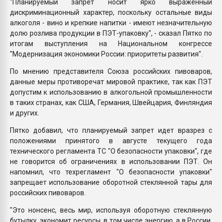
"Планируемый запрет носит ярко выраженный
дискриминационный характер, поскольку остальные виды
алкоголя - вино и крепкие напитки - имеют незначительную
долю розлива продукции в ПЭТ-упаковку", - сказал Пятко по
итогам выступления на Национальном конгрессе
"Модернизация экономики России: приоритеты развития".
По мнению представителя Союза российских пивоваров,
данные меры противоречат мировой практике, так как ПЭТ
допустим к использованию в алкогольной промышленности
в таких странах, как США, Германия, Швейцария, Финляндия
и других.
Пятко добавил, что планируемый запрет идет вразрез с
положениями принятого в августе текущего года
технического регламента ТС "О безопасности упаковки", где
не говорится об ограничениях в использовании ПЭТ. Он
напомнил, что техрегламент "О безопасности упаковки"
запрещает использование оборотной стеклянной тары для
российских пивоваров.
"Это нонсенс, весь мир, используя оборотную стеклянную
бутылку, экономит ресурсы, в том числе энергию, а в России,