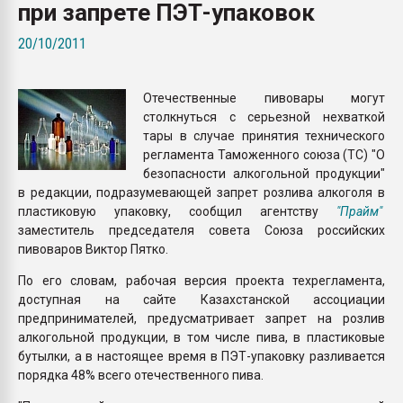
при запрете ПЭТ-упаковок
Armaloy PC/ABS-1IM че
20/10/2011
ПЕРЕЙТИ НА 
Отечественные пивовары могут
столкнуться с серьезной нехваткой
тары в случае принятия технического
регламента Таможенного союза (ТС) "О
безопасности алкогольной продукции"
в редакции, подразумевающей запрет розлива алкоголя в
пластиковую упаковку, сообщил агентству
"Прайм"
заместитель председателя совета Союза российских
пивоваров Виктор Пятко.
По его словам, рабочая версия проекта техрегламента,
доступная на сайте Казахстанской ассоциации
предпринимателей, предусматривает запрет на розлив
алкогольной продукции, в том числе пива, в пластиковые
бутылки, а в настоящее время в ПЭТ-упаковку разливается
порядка 48% всего отечественного пива.