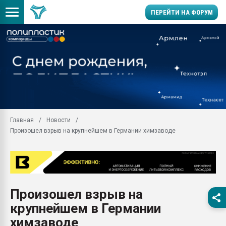
ПЕРЕЙТИ НА ФОРУМ
Продажа готового бизн
производство SPC лам
цикла
29.07.2026 ФРП помог 
заводу пластмасс" зах
ППЭ
Главная
Новости
Помощь в подборе мат
Произошел взрыв на крупнейшем в Германии химзаводе
Вакуум-формовочные 
ближайшее подмосковье
Подмосковье, Москва
28.07.2026 Автоматиза
первый план в перераб
Произошел взрыв на
пластмасс
крупнейшем в Германии
28.07.2026 "Техноникол
ситуацией на строител
химзаводе