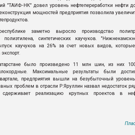
й "ТАИФ-НК" довел уровень нефтепереработки нефти до
 реконструкция мощностей предприятия позволила увеличи
тепродуктов.
еспублике заметно выросло производство полипро
, полиэтилена, синтетических каучуков. "Нижнекамскн
ыпуск каучуков на 26% за счет новых видов, которые
 экспорт.
атарстане было произведено 11 млн шин, из них 10
ллокордные. Максимальные результаты были дости
вартале, предприятия вышли на безубыточный уровень
авных проблем в отрасли Р.Яруллин назвал недостаток ря
о сдерживает реализацию крупных проектов в неф
Плас