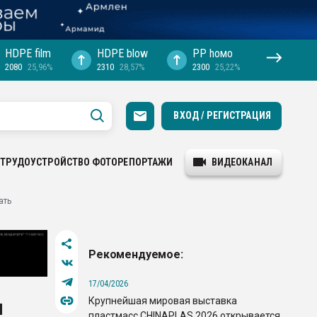
HDPE film
HDPE blow
PP hомо
2080
25,96%
2310
28,57%
2300
25,22%
ВХОД / РЕГИСТРАЦИЯ
ТРУДОУСТРОЙСТВО
ФОТОРЕПОРТАЖИ
ВИДЕОКАНАЛ
ать
Рекомендуемое:
17/04/2026
Крупнейшая мировая выставка
и
пластмасс CHINAPLAS 2026 открывается