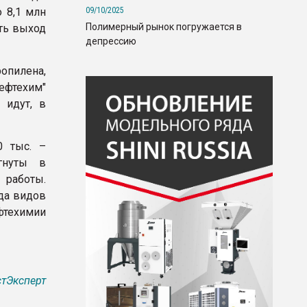
09/10/2025
 8,1 млн
Полимерный рынок погружается в
ть выход
депрессию
пилена,
ефтехим"
 идут, в
0 тыс. –
гнуты в
 работы.
да видов
техимии
тЭксперт