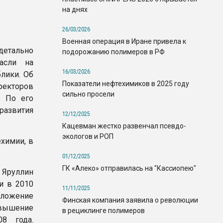
на днях
26/03/2026
Военная операция в Иране привела к
детально
подорожанию полимеров в РФ
расли на
16/03/2026
лики. Об
Показатели нефтехимиков в 2025 году
иректоров
сильно просели
. По его
развития
12/12/2025
Кацевман жестко развенчал псевдо-
экологов и РОП
химии, в
01/12/2025
ГК «Алеко» отправилась на "Кассиопею"
 Яруллин
и в 2010
11/11/2025
оложение
Финская компания заявила о революции
евышение
в рециклинге полимеров
8 года.