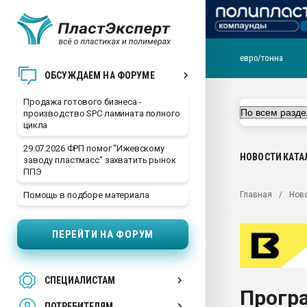
евро/тонна
28.07.2026 Автоматиза
ОБСУЖДАЕМ НА ФОРУМЕ
первый план в перераб
пластмасс
Продажа готового бизнеса -
производство SPC ламината полного
28.07.2026 "Техноникол
цикла
ситуацией на строител
29.07.2026 ФРП помог "Ижевскому
Всё, что касается выду
НОВОСТИ
КАТА
заводу пластмасс" захватить рынок
бутылок
ППЭ
Материал поверхности 
Главная
Нов
Помощь в подборе материала
вакуумного формовани
Продам отходы Компо
ПЕРЕЙТИ НА ФОРУМ
поликарбоната и АБС-п
Armaloy PC/ABS-1IM че
26.07.2022 "Сибирский т
СПЕЦИАЛИСТАМ
намного дороже
Прогр
ПОТРЕБИТЕЛЯМ
Профильная литератур