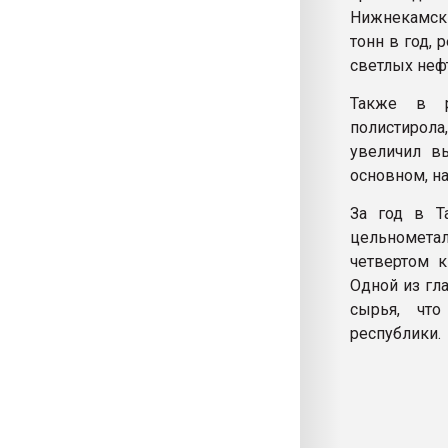
Нижнекамски
тонн в год,
светлых неф
Также в р
полистирола
увеличил в
основном, на
За год в Т
цельномета
четвертом к
Одной из гл
сырья, чт
республики.