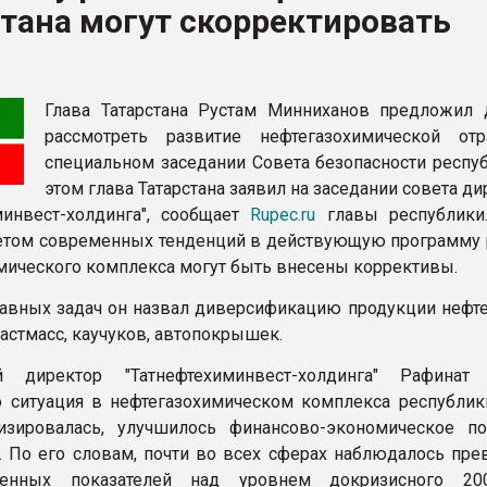
тана могут скорректировать
ФОРУМ
Глава Татарстана Рустам Минниханов предложил 
рассмотреть развитие нефтегазохимической от
специальном заседании Совета безопасности респуб
этом глава Татарстана заявил на заседании совета д
минвест-холдинга", сообщает
Rupec.ru
главы республики
четом современных тенденций в действующую программу 
мического комплекса могут быть внесены коррективы.
авных задач он назвал диверсификацию продукции нефте
ластмасс, каучуков, автопокрышек.
й директор "Татнефтехиминвест-холдинга" Рафинат
о ситуация в нефтегазохимическом комплекса республик
лизировалась, улучшилось финансово-экономическое п
. По его словам, почти во всех сферах наблюдалось пр
венных показателей над уровнем докризисного 200