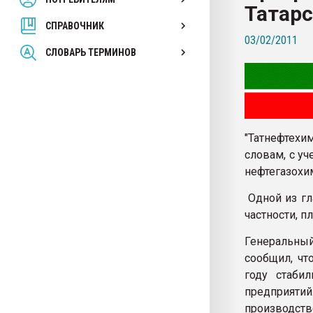
Татарс
покупка, обмен
СПРАВОЧНИК
03/02/2011
ПЕРЕЙТИ НА 
СЛОВАРЬ ТЕРМИНОВ
"Татнефтехи
словам, с у
нефтегазохи
Одной из гл
частности, п
Генеральны
сообщил, чт
году стаби
предприятий
производст