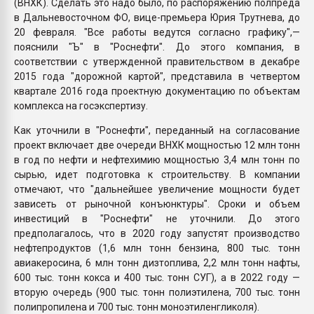
(ВНХК). Сделать это надо было, по распоряжению полпреда
в Дальневосточном ФО, вице-премьера Юрия Трутнева, до
20 февраля. "Все работы ведутся согласно графику",—
пояснили "Ъ" в "Роснефти". До этого компания, в
соответствии с утвержденной правительством в декабре
2015 года "дорожной картой", представила в четвертом
квартале 2016 года проектную документацию по объектам
комплекса на госэкспертизу.
Как уточнили в "Роснефти", переданный на согласование
проект включает две очереди ВНХК мощностью 12 млн тонн
в год по нефти и нефтехимию мощностью 3,4 млн тонн по
сырью, идет подготовка к строительству. В компании
отмечают, что "дальнейшее увеличение мощности будет
зависеть от рыночной конъюнктуры". Сроки и объем
инвестиций в "Роснефти" не уточнили. До этого
предполагалось, что в 2020 году запустят производство
нефтепродуктов (1,6 млн тонн бензина, 800 тыс. тонн
авиакеросина, 6 млн тонн дизтоплива, 2,2 млн тонн нафты,
600 тыс. тонн кокса и 400 тыс. тонн СУГ), а в 2022 году —
вторую очередь (900 тыс. тонн полиэтилена, 700 тыс. тонн
полипропилена и 700 тыс. тонн моноэтиленгликоля).