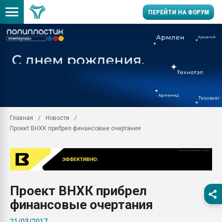
ПЕРЕЙТИ НА ФОРУМ
Продажа готового бизн
производство SPC лам
цикла
29.07.2026 ФРП помог 
заводу пластмасс" зах
ППЭ
Главная
Новости
Помощь в подборе мат
Проект ВНХК прибрел финансовые очертания
Вакуум-формовочные 
ближайшее подмосковье
Подмосковье, Москва
28.07.2026 Автоматиза
первый план в перераб
Проект ВНХК прибрел
пластмасс
финансовые очертания
28.07.2026 "Техноникол
ситуацией на строител
21/03/2017