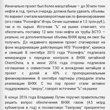
Изначально проект был более масштабным — до 30 млн тонн
нефти в год, третья очередь должна была удвоить объемы.
Но вариант считали маловероятным как по финансированию
(его глава "Роснефти" Игорь Сечин оценивал в 1,5 трлн руб.),
так и по сырью. Источник "Ъ" на рынке отмечает, что
обеспечить поставку 12 млн тонн нефти из трубы ВСТО —
реально, но дополнительные объемы ВНХК вряд ли смог бы
получить. До недавнего времени проект стагнировал на
фоне модернизации действующих НПЗ "Роснефти", кризиса
и санкций. В сентябре 2015 года "Роснефть" подписала
меморандум о передаче контроля в ВНХК китайской
ChemChina, а в июне 2016 года стороны подписали
соглашение о совместном ТЭО и вхождении китайцев в
проект с долей в 40% с пропорциональным
финансированием. В сентябре партнеры утвердили этапы
реализации ВНХК. С тех пор проект стали активно
поддерживать "сверху", говорят источники "Ъ" на рынке.
В конце 2016 года Владимир Путин поручил правительству
решить вопрос обеспечения ВНХК газом (4,5 млрд
кубометров в год) и посоветовал "Газпрому" приоритетно