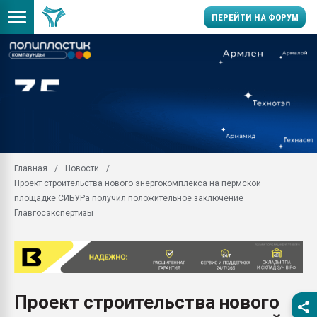
ПЕРЕЙТИ НА ФОРУМ
Продажа готового бизн
производство SPC лам
цикла
29.07.2026 ФРП помог 
заводу пластмасс" зах
ППЭ
Главная
Новости
Помощь в подборе мат
Проект строительства нового энергокомплекса на пермской
Вакуум-формовочные 
площадке СИБУРа получил положительное заключение
ближайшее подмосковье
Главгосэкспертизы
Подмосковье, Москва
28.07.2026 Автоматиза
первый план в перераб
пластмасс
28.07.2026 "Техноникол
Проект строительства нового
ситуацией на строител