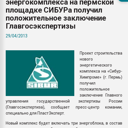
энергокомплекса на пермской
Всё, что касается выду
площадке СИБУРа получил
бутылок
положительное заключение
Главгосэкспертизы
ПЕРЕЙТИ НА 
29/04/2013
Проект строительства
нового
энергетического
комплекса на «Сибур-
Химпроме» (г. Пермь)
получил
положительное
заключение Главного
управления государственной экспертизы России
(Главгосэкспертиза), сообщает пресс-центр комании,
специально для ПластЭксперт.
Новый комплекс будет включать три энергоблока, в состав