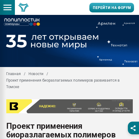
ПЕРЕЙТИ НА ФОРУМ
Помощь в подборе мат
Вакуум-формовочные 
ближайшее подмосковье
Подмосковье, Москва
28.07.2026 Автоматиза
первый план в перераб
Главная
Новости
пластмасс
Проект применения биоразлагаемых полимеров развивается в
28.07.2026 "Техноникол
Томске
ситуацией на строител
Всё, что касается выду
бутылок
Материал поверхности 
вакуумного формовани
Проект применения
биоразлагаемых полимеров
Продам отходы Компо
поликарбоната и АБС-п