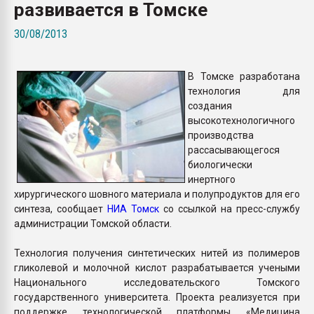
развивается в Томске
Armaloy PC/ABS-1IM че
30/08/2013
ПЕРЕЙТИ НА 
В Томске разработана
технология для
создания
высокотехнологичного
производства
рассасывающегося
биологически
инертного
хирургического шовного материала и полупродуктов для его
синтеза, сообщает
НИА Томск
со ссылкой на пресс-службу
администрации Томской области.
Технология получения синтетических нитей из полимеров
гликолевой и молочной кислот разрабатывается учеными
Национального исследовательского Томского
государственного университета. Проекта реализуется при
поддержке технологической платформы «Медицина