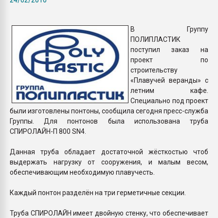
Всё, что касается выду
бутылок
В Группу
ПОЛИПЛАСТИК
ПЕРЕЙТИ НА 
поступил заказ на
проект по
строительству
«Плавучей веранды» с
летним кафе.
Специально под проект
были изготовлены понтоны, сообщила сегодня пресс-служба
Группы. Для понтонов была использована труба
СПИРОЛАЙН-П 800 SN4.
Данная труба обладает достаточной жёсткостью чтоб
выдержать нагрузку от сооружения, и малым весом,
обеспечивающим необходимую плавучесть.
Каждый понтон разделён на три герметичные секции.
Труба СПИРОЛАЙН имеет двойную стенку, что обеспечивает