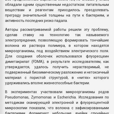
обладали одним существенным недостатком: питательным
веществам и реагентам приходилось преодолевать
преграду значительной толщины на пути к бактериям, и
активность последних резко падала.
Авторы рассматриваемой работы решили эту проблему,
сделав ставку на технологию так называемого
электропрядения, позволяющую формировать тончайшие
волокна из раствора полимера, в котором находятся
микроорганизмы, под воздействием электрического поля.
Для создания оболочек использовался флуоресцеин
диметакрилат (FDMA); в результате исследователям, как
утверждается, удалось получить нерастворимый, не
подверженный биохимическому разложению и нетоксичный
материал с пористой структурой, в «нитях» которого
удерживались вполне жизнеспособные бактерии.
В экспериментах участвовали микроорганизмы родов
Pseudomonas, Zymomonas и Escherichia. Исследования по
методикам сканирующей электронной и флуоресцентной
микроскопии показали, что волокна с зафиксированными
бактериями формируют небольшие ячейки случайных