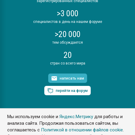
зарегистрированных специалистов
>3 000
специалистов в день на нашем форуме
>20 000
тем обсуждается
20
стран со всего мира
написать нам
перейти на форум
Мы используем cookie и
Яндекс.Метрику
для работы и
ПластЭксперт © 2006. Все права защищены
анализа сайта. Продолжая пользоваться сайтом, вы
Разрешается копирование материалов сайта с обязательной
ссылкой на www.e-plastic.ru
соглашаетесь с
Политикой в отношении файлов cookie
.