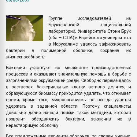
Всё, что касается выду
бутылок
Группе исследователей из
Брукхэвенской национальной
ПЕРЕЙТИ НА 
лаборатории, Университета Стони Брук
(оба — США) и Еврейского университета
в Иерусалиме удалось зафиксировать
бактерии в полимерной оболочке, сохранив их
жизнеспособность.
Бактерии участвуют во множестве производственных
процессов и оказывают значительную помощь в борьбе с
загрязнениями окружающей среды. Свободно перемещаясь
в растворах, бактериальные клетки активно делятся, и
образующуюся биомассу приходится удалять, что отнимает
время; кроме того, микроорганизмы не всегда удается
удержать в заданной области. Поэтому специалисты
довольно давно начали поиски такой методики, которая
позволит обездвижить бактерии, заключив их в
нерастворимую оболочку.
Все предложенные варианты оболочек, по словам ученых,