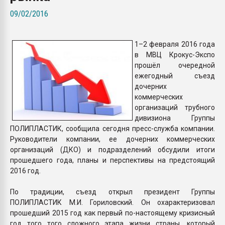
Всё, что касается выду
09/02/2016
бутылок
1–2 февраля 2016 года
ПЕРЕЙТИ НА 
в МВЦ Крокус-Экспо
прошёл очередной
ежегодный съезд
дочерних
коммерческих
организаций трубного
дивизиона Группы
ПОЛИПЛАСТИК, сообщила сегодня пресс-служба компании.
Руководители компании, ее дочерних коммерческих
организаций (ДКО) и подразделений обсудили итоги
прошедшего года, планы и перспективы на предстоящий
2016 год.
По традиции, съезд открыл президент Группы
ПОЛИПЛАСТИК М.И. Гориловский. Он охарактеризовал
прошедший 2015 год как первый по-настоящему кризисный
год того того сложного этапа жизни страны, который