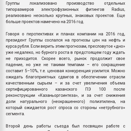
Группы локализовано производство отдельных
типоразмеров электрофузионных фитингов Radius,
реализовано несколько крупных, знаковых проектов. Еще
больше проектов намечено на 2016 год.
Говоря о перспективах и планах компании на 2016 год,
президент Группы сослался на прогнозы цен на нефть и
курса рубля. Если верить этим прогнозам, пресловутое «дно»
уже недалеко, но бурного роста в предстоящем году ждать
не приходится. Скорее всего, рынок продолжит свое
падение, но уже не такими темпами – его сокращение
составит 5–10%, т.е. ценовая конкуренция усилится. Можно
ожидать благоприятных сдвигов в обеспечении отрасли
качественным сырьем – и за счет увеличения объема
сертифицированного казанского ПЭ 100 после
реконструкции «Казаньоргсинтеза», и за счет снижения
доли натурального (неокрашенного) полиэтилена, на
который ожидается рост спроса со стороны «нетрубного»
сегмента.
Второй день работы съезда был посвящен работе с