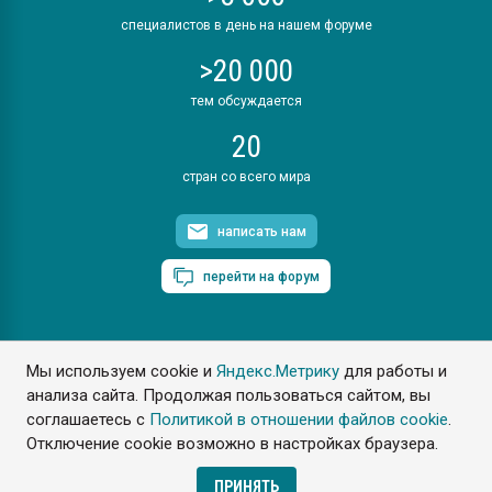
специалистов в день на нашем форуме
>20 000
тем обсуждается
20
стран со всего мира
написать нам
перейти на форум
Мы используем cookie и
Яндекс.Метрику
для работы и
ПластЭксперт © 2006. Все права защищены
анализа сайта. Продолжая пользоваться сайтом, вы
Разрешается копирование материалов сайта с обязательной
ссылкой на www.e-plastic.ru
соглашаетесь с
Политикой в отношении файлов cookie
.
Отключение cookie возможно в настройках браузера.
Разработка сайта
ПРИНЯТЬ