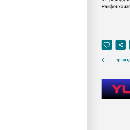
Райфенхойзер
предыд