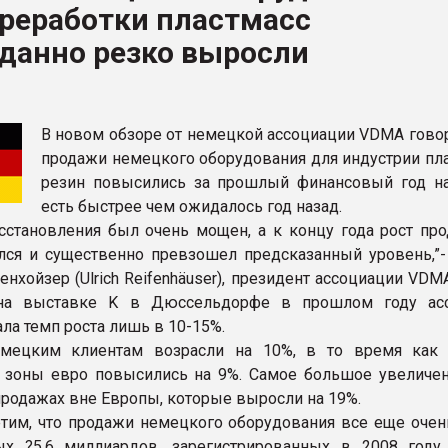
ереработки пластмасс
ва ПЭТ
данно резко выросли
ФОРУМ
В новом обзоре от немецкой ассоциации VDMA говор
продажи немецкого оборудования для индустрии пла
резин повысились за прошлый финансовый год на
есть быстрее чем ожидалось год назад.
сстановления был очень мощен, а к концу года рост пр
лся и существенно превзошел предсказанный уровень,”-
нхойзер (Ulrich Reifenhäuser), президент ассоциации VDM
на выставке K в Дюссельдорфе в прошлом году асс
ла темп роста лишь в 10-15%.
мецким клиентам возрасли на 10%, в то время как
 зоны евро повысились на 9%. Самое большое увеличе
продажах вне Европы, которые выросли на 19%.
тим, что продажи немецкого оборудования все еще очен
х ?5,6 миллиардов, зарегистрированных в 2008 году,