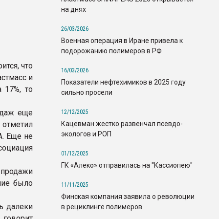
на днях
26/03/2026
Военная операция в Иране привела к
подорожанию полимеров в РФ
ится, что
16/03/2026
стмасс и
Показатели нефтехимиков в 2025 году
 17%, то
сильно просели
одаж еще
12/12/2025
Кацевман жестко развенчал псевдо-
 отметил
экологов и РОП
A. Еще не
оциация
01/12/2025
ГК «Алеко» отправилась на "Кассиопею"
 продажи
ние было
11/11/2025
Финская компания заявила о революции
ь далеки
в рециклинге полимеров
 говорит