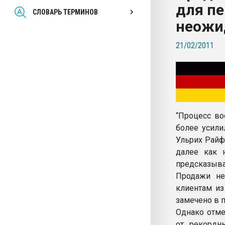
для п
Всё, что касается выду
СЛОВАРЬ ТЕРМИНОВ
бутылок
неожи
21/02/2011
ПЕРЕЙТИ НА 
“Процесс во
более усили
Ульрих Райфе
далее как 
предсказыва
Продажи не
клиентам из
замечено в 
Однако отме
от рекордны