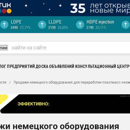
LDPE
LLDPE
HDPE injection
2490
27,71%
2150
26,05%
2190
25,11%
еса -
ината полного
"Ижевскому
ватить рынок
ЛОГ ПРЕДПРИЯТИЙ
ДОСКА ОБЪЯВЛЕНИЙ
КОНСУЛЬТАЦИОННЫЙ ЦЕНТР
ериала
машины:
ости
Продажи немецкого оборудования для переработки пластмасс нео
, с.-в.
ция выходит на
отке
ь" довольна
жи немецкого оборудования
ьном рынке