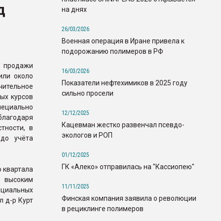
д
на днях
26/03/2026
Военная операция в Иране привела к
подорожанию полимеров в РФ
 продажи
16/03/2026
или около
Показатели нефтехимиков в 2025 году
ительное
сильно просели
ых курсов
пециально
12/12/2025
благодаря
Кацевман жестко развенчал псевдо-
тности, в
экологов и РОП
 до учёта
01/12/2025
ГК «Алеко» отправилась на "Кассиопею"
 квартала
е высоким
11/11/2025
ециальных
Финская компания заявила о революции
л д-р Курт
в рециклинге полимеров