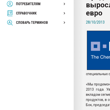
выросл
ПОТРЕБИТЕЛЯМ
Armaloy PC/ABS-1IM че
евро
СПРАВОЧНИК
ПЕРЕЙТИ НА 
28/10/2013
СЛОВАРЬ ТЕРМИНОВ
специальных ст
«Мы продемонс
2013 года. У
вкладом сегме
продуктов, в 
Бок, председа