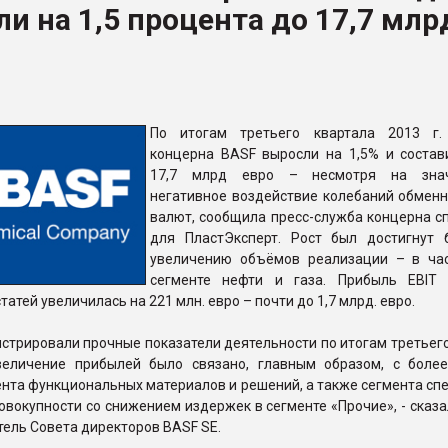
и на 1,5 процента до 17,7 млр
рный цвет
ФОРУМ
По итогам третьего квартала 2013 г.
концерна BASF выросли на 1,5% и состав
17,7 млрд евро – несмотря на знач
негативное воздействие колебаний обменн
валют, сообщила пресс-служба концерна с
для ПластЭксперт. Рост был достигнут 
увеличению объёмов реализации – в час
сегменте нефти и газа. Прибыль EBIT
атей увеличилась на 221 млн. евро – почти до 1,7 млрд. евро.
трировали прочные показатели деятельности по итогам третьего
величение прибылей было связано, главным образом, с боле
нта функциональных материалов и решений, а также сегмента сп
совокупности со снижением издержек в сегменте «Прочие», - сказа
тель Совета директоров BASF SE.