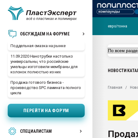
евро/тонна
Помощь в подборе мат
ОБСУЖДАЕМ НА ФОРУМЕ
Вакуум-формовочные 
Поддельная смазка на рынке
ближайшее подмосковье
Подмосковье, Москва
11.09.2020 Нанотрубки настолько
универсальны, что российские
28.07.2026 Автоматиза
умельцы изготовили мембраны для
первый план в перераб
НОВОСТИ
КАТА
колонок полностью из них
пластмасс
Продажа готового бизнеса -
28.07.2026 "Техноникол
Главная
Нов
производство SPC ламината полного
ситуацией на строител
цикла
Всё, что касается выду
бутылок
ПЕРЕЙТИ НА ФОРУМ
Материал поверхности 
вакуумного формовани
Продаж
СПЕЦИАЛИСТАМ
Продам отходы Компо
поликарбоната и АБС-п