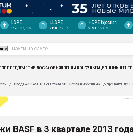
LDPE
LLDPE
HDPE injection
2490
27,71%
2150
26,05%
2190
25,11%
ериала
машины:
, с.-в.
ция выходит на
отке
ЛОГ ПРЕДПРИЯТИЙ
ДОСКА ОБЪЯВЛЕНИЙ
КОНСУЛЬТАЦИОННЫЙ ЦЕНТР
ь" довольна
ости
Продажи BASF в 3 квартале 2013 года выросли на 1,5 процента до 17
ьном рынке
ва ПЭТ
пуансона для
я
и BASF в 3 квартале 2013 год
зиция
ластика