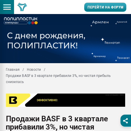
ПЕРЕЙТИ НА ФОРУМ
Продажа готового бизн
производство SPC лам
цикла
29.07.2026 ФРП помог 
заводу пластмасс" зах
ППЭ
Главная
Новости
Помощь в подборе мат
Продажи BASF в 3 квартале прибавили 3%, но чистая прибыль
Вакуум-формовочные 
снизилась
ближайшее подмосковье
Подмосковье, Москва
28.07.2026 Автоматиза
первый план в перераб
пластмасс
Продажи BASF в 3 квартале
28.07.2026 "Техноникол
прибавили 3%, но чистая
ситуацией на строител