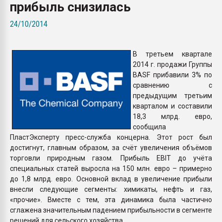
прибыль снизилась
Всё, что касается выду
бутылок
24/10/2014
ПЕРЕЙТИ НА 
В третьем квартале
2014 г. продажи Группы
BASF прибавили 3% по
сравнению с
предыдущим третьим
кварталом и составили
18,3 млрд. евро,
сообщила
ПластЭксперту пресс-служба концерна. Этот рост был
достигнут, главным образом, за счёт увеличения объёмов
торговли природным газом. Прибыль EBIT до учёта
специальных статей выросла на 150 млн. евро – примерно
до 1,8 млрд. евро. Основной вклад в увеличение прибыли
внесли следующие сегменты: химикаты, нефть и газ,
«прочие». Вместе с тем, эта динамика была частично
сглажена значительным падением прибыльности в сегменте
решений для сельского хозяйства.