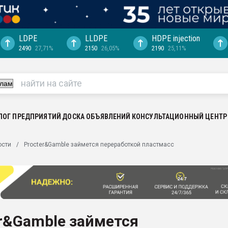
LDPE
LLDPE
HDPE injection
2490
27,71%
2150
26,05%
2190
25,11%
еса -
ината полного
"Ижевскому
ватить рынок
ЛОГ ПРЕДПРИЯТИЙ
ДОСКА ОБЪЯВЛЕНИЙ
КОНСУЛЬТАЦИОННЫЙ ЦЕНТР
ериала
машины:
ости
Procter&Gamble займется переработкой пластмасс
, с.-в.
ция выходит на
отке
ь" довольна
r&Gamble займется
ьном рынке