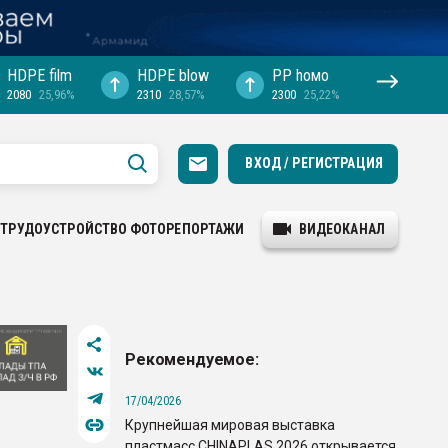
HDPE film
HDPE blow
PP hомо
2080
25,96%
2310
28,57%
2300
25,22%
ВХОД / РЕГИСТРАЦИЯ
ТРУДОУСТРОЙСТВО
ФОТОРЕПОРТАЖИ
ВИДЕОКАНАЛ
Рекомендуемое:
17/04/2026
Крупнейшая мировая выставка
пластмасс CHINAPLAS 2026 открывается