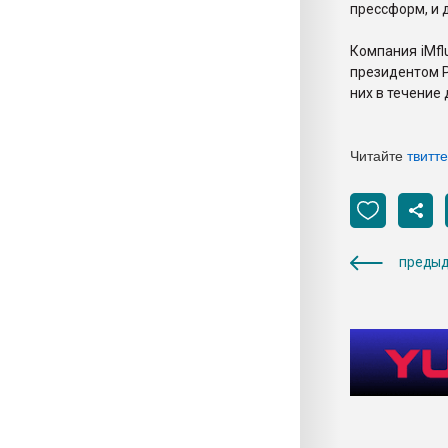
прессформ, и 
Компания iMf
президентом P
них в течение 
Читайте
твитт
предыд