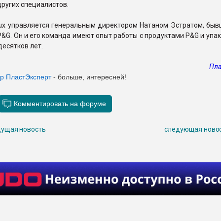
других специалистов.
lux управляется генеральным директором Натаном Эстратом, быв
&G. Он и его команда имеют опыт работы с продуктами P&G и упа
десятков лет.
Пла
ер ПластЭксперт
- больше, интересней!
ущая новость
следующая ново