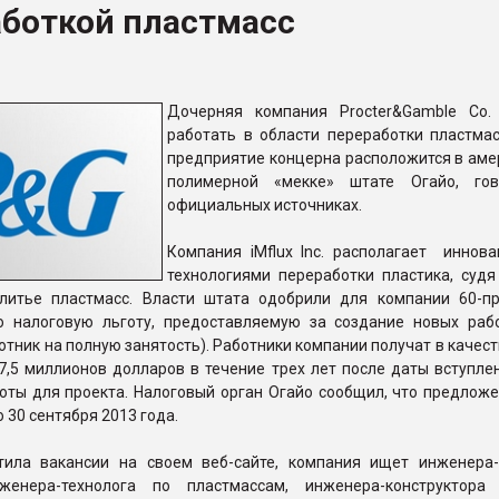
аботкой пластмасс
ва ПЭТ
ФОРУМ
Дочерняя компания Procter&Gamble Co.
работать в области переработки пластмас
предприятие концерна расположится в аме
полимерной «мекке» штате Огайо, гов
официальных источниках.
Компания iMflux Inc. располагает иннов
технологиями переработки пластика, судя
литье пластмасс. Власти штата одобрили для компании 60-п
 налоговую льготу, предоставляемую за создание новых раб
ботник на полную занятость). Работники компании получат в качес
7,5 миллионов долларов в течение трех лет после даты вступле
оты для проекта. Налоговый орган Огайо сообщил, что предложе
 30 сентября 2013 года.
стила вакансии на своем веб-сайте, компания ищет инженера-
нженера-технолога по пластмассам, инженера-конструктора