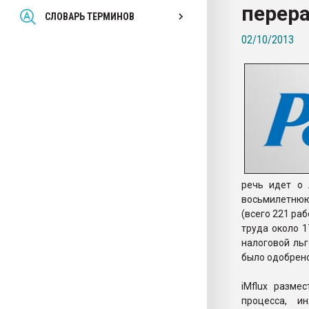
перер
Всё, что касается выду
СЛОВАРЬ ТЕРМИНОВ
бутылок
02/10/2013
ПЕРЕЙТИ НА 
речь идет о 
восьмилетнюю
(всего 221 ра
труда около 1
налоговой льг
было одобрено
iMflux разме
процесса, и