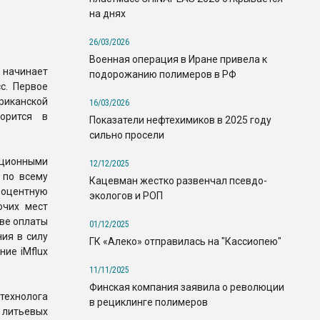
на днях
26/03/2026
Военная операция в Иране привела к
 начинает
подорожанию полимеров в РФ
с. Первое
риканской
16/03/2026
орится в
Показатели нефтехимиков в 2025 году
сильно просели
ационными
12/12/2025
 по всему
Кацевман жестко развенчал псевдо-
роцентную
экологов и РОП
очих мест
тве оплаты
01/12/2025
ния в силу
ГК «Алеко» отправилась на "Кассиопею"
ние iMflux
11/11/2025
Финская компания заявила о революции
технолога
в рециклинге полимеров
 литьевых