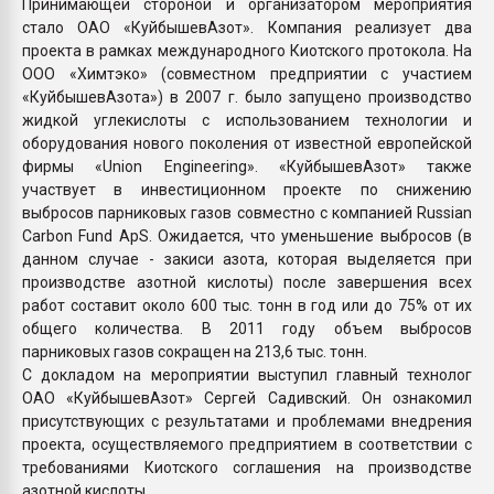
Принимающей стороной и организатором мероприятия
стало ОАО «КуйбышевАзот». Компания реализует два
проекта в рамках международного Киотского протокола. На
ООО «Химтэко» (совместном предприятии с участием
«КуйбышевАзота») в 2007 г. было запущено производство
жидкой углекислоты с использованием технологии и
оборудования нового поколения от известной европейской
фирмы «Union Engineering». «КуйбышевАзот» также
участвует в инвестиционном проекте по снижению
выбросов парниковых газов совместно с компанией Russian
Carbon Fund ApS. Ожидается, что уменьшение выбросов (в
данном случае - закиси азота, которая выделяется при
производстве азотной кислоты) после завершения всех
работ составит около 600 тыс. тонн в год или до 75% от их
общего количества. В 2011 году объем выбросов
парниковых газов сокращен на 213,6 тыс. тонн.
С докладом на мероприятии выступил главный технолог
ОАО «КуйбышевАзот» Сергей Садивский. Он ознакомил
присутствующих с результатами и проблемами внедрения
проекта, осуществляемого предприятием в соответствии с
требованиями Киотского соглашения на производстве
азотной кислоты.