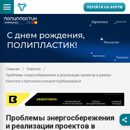
ПЕРЕЙТИ НА ФОРУМ
Продажа готового бизн
производство SPC лам
цикла
29.07.2026 ФРП помог 
заводу пластмасс" зах
ППЭ
Главная
Новости
Помощь в подборе мат
Проблемы энергосбережения и реализации проектов в рамках
Вакуум-формовочные 
Киотского протокола волнуют Куйбышевазот
ближайшее подмосковье
Подмосковье, Москва
28.07.2026 Автоматиза
первый план в перераб
пластмасс
Проблемы энергосбережения
28.07.2026 "Техноникол
и реализации проектов в
ситуацией на строител