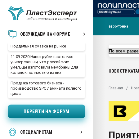
евро/тонна
Помощь в подборе мат
ОБСУЖДАЕМ НА ФОРУМЕ
Вакуум-формовочные 
Поддельная смазка на рынке
ближайшее подмосковье
Подмосковье, Москва
11.09.2020 Нанотрубки настолько
универсальны, что российские
28.07.2026 Автоматиза
умельцы изготовили мембраны для
первый план в перераб
НОВОСТИ
КАТА
колонок полностью из них
пластмасс
Продажа готового бизнеса -
28.07.2026 "Техноникол
Главная
Нов
производство SPC ламината полного
ситуацией на строител
цикла
Всё, что касается выду
бутылок
ПЕРЕЙТИ НА ФОРУМ
Материал поверхности 
вакуумного формовани
Приятн
СПЕЦИАЛИСТАМ
Продам отходы Компо
поликарбоната и АБС-п