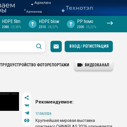
HDPE film
HDPE blow
PP hомо
2080
25,96%
2310
28,57%
2300
25,22%
ВХОД / РЕГИСТРАЦИЯ
ТРУДОУСТРОЙСТВО
ФОТОРЕПОРТАЖИ
ВИДЕОКАНАЛ
Рекомендуемое:
17/04/2026
Крупнейшая мировая выставка
пластмасс CHINAPLAS 2026 открывается