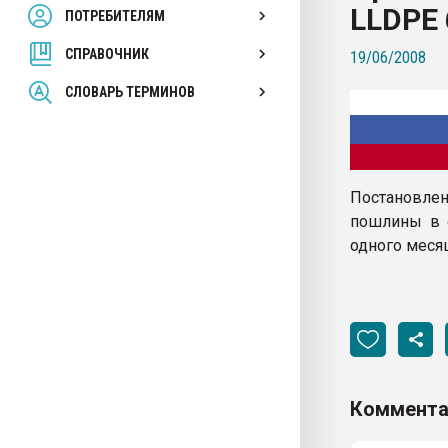
LLDPE
ПОТРЕБИТЕЛЯМ
Armaloy PC/ABS-1IM че
СПРАВОЧНИК
19/06/2008
ПЕРЕЙТИ НА 
СЛОВАРЬ ТЕРМИНОВ
Постановле
пошлины в о
одного меся
Коммента