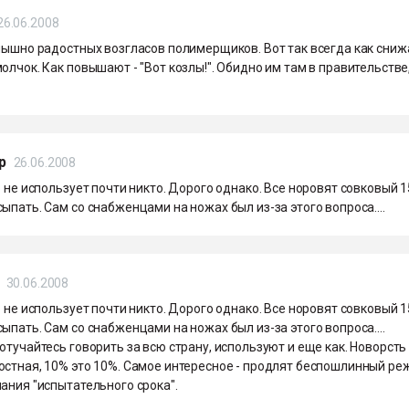
26.06.2008
слышно радостных возгласов полимерщиков. Вот так всегда как сни
олчок. Как повышают - "Вот козлы!". Обидно им там в правительстве
р
26.06.2008
о не использует почти никто. Дорого однако. Все норовят совковый 1
ыпать. Сам со снабженцами на ножах был из-за этого вопроса....
30.06.2008
о не использует почти никто. Дорого однако. Все норовят совковый 1
ыпать. Сам со снабженцами на ножах был из-за этого вопроса....
отучайтесь говорить за всю страну, используют и еще как. Новорсть
остная, 10% это 10%. Самое интересное - продлят беспошлинный ре
ания "испытательного срока".