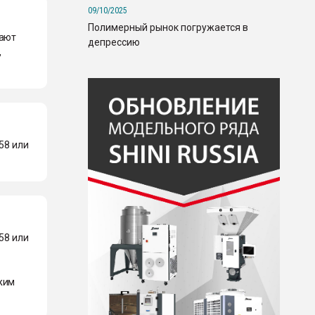
09/10/2025
Полимерный рынок погружается в
жают
депрессию
,
58 или
58 или
жим