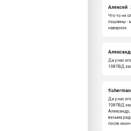
Алексей
Что-то не 
пошлины - м
наверное.
Александ
Да у нас ег
108 ПВД зас
fisherman
Да у нас ег
108 ПВД зас
Александр, 
весьма рад
после оконч