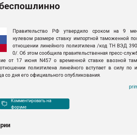
 беспошлинно
рный цвет
ФОРУМ
Правительство РФ утвердило сроком на 9 ме
нулевом размере ставку импортной таможенной п
отношении линейного полиэтилена /код ТН ВЭД 390
0/. Об этом сообщила правительственная пресс-служб
ние от 17 июня N457 о временной ставке ввозной та
тношении полиэтилена линейного вступает в силу по и
ца со дня его официального опубликования.
pri
Комментировать на
форуме
рии