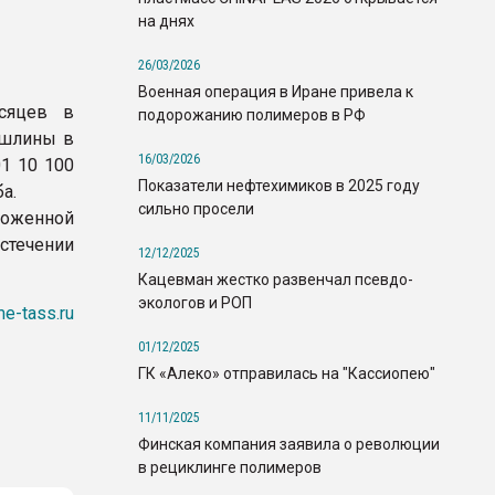
на днях
26/03/2026
Военная операция в Иране привела к
сяцев в
подорожанию полимеров в РФ
ошлины в
16/03/2026
1 10 100
Показатели нефтехимиков в 2025 году
а.
сильно просели
моженной
стечении
12/12/2025
Кацевман жестко развенчал псевдо-
экологов и РОП
me-tass.ru
01/12/2025
ГК «Алеко» отправилась на "Кассиопею"
11/11/2025
Финская компания заявила о революции
в рециклинге полимеров