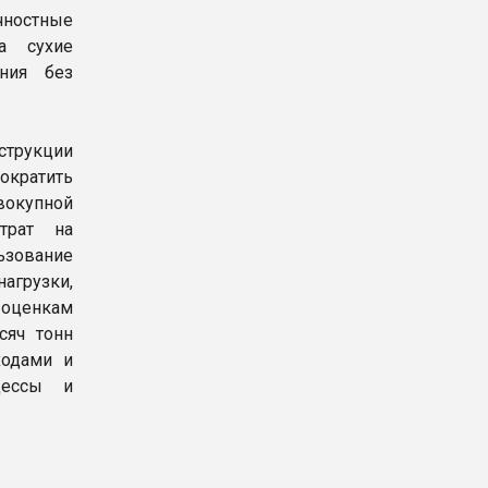
чностные
а сухие
ния без
струкции
сократить
окупной
трат на
ьзование
агрузки,
 оценкам
сяч тонн
ходами и
цессы и