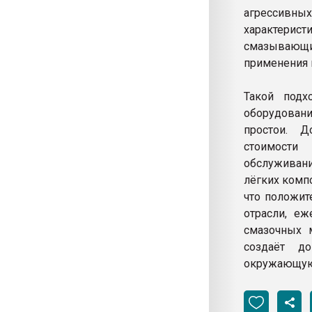
агрессивны
характерис
смазывающ
применения м
Такой подх
оборудовани
простои. Д
стоимости
обслуживан
лёгких комп
что положит
отрасли, е
смазочных м
создаёт д
окружающую