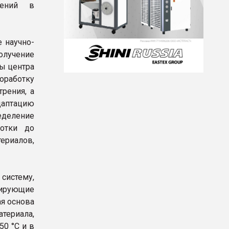
шений в
е научно-
лучение
ы центра
оработку
рения, а
аптацию
еделение
ботки до
риалов,
систему,
ирующие
я основа
териала,
50 °C и в