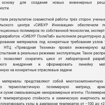
т основу для создания новых инженерных ре
ости.
стала результатом совместной работы трёх сторон: учены
ельского центра «СИБУР Инновации» обеспечили по
укционных полимеров по собственной технологии, эксперт
разработок «СИБУР ПолиЛаб» выполнили рецептурную д
рование материалов под конкретные требования узлов т
ы НТЦ «Приводная Техника» провёл инженерную ад
спытания в реальных режимах эксплуатации. Такое распр
й позволяет сократить цикл от лабораторной разра
ного внедрения и сформировать линейку мате
нную на конкретные отраслевые задачи.
 материалы представляют собой многокомпонентную 
ю термопластичную полимерную матрицу, арм
 и сухие смазывающие наноразмерные агенты. Полимерна
т температурную стойкость и химическую инертность ма
сплуатировать узлы в диапазоне температур от −100 до +2