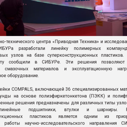
но-технического центра «Приводная Техника» и исследова
ИБУРа разработали линейку полимерных компаун
вых узлов на базе суперконструкционных пластиков.
ерту сообщили в СИБУРе. Эти решения позволяют 
е смазочных материалов и эксплуатационную нагр
ое оборудование.
ейки COMPALS, включающей 36 специализированных мат
аунды на основе полиэфиркетонкетона (ПЭКК) и полиф
ченные решения предназначены для различных типы узлов
линейные подшипники, втулки и шарниры. Р
трукционных пластиков является одним из приор
й работы научно-исследовательского направления 