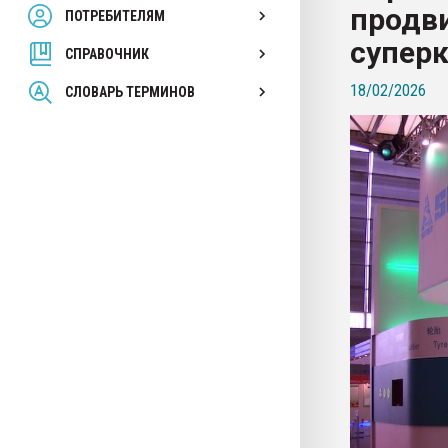
продв
ПОТРЕБИТЕЛЯМ
Armaloy PC/ABS-1IM че
супер
СПРАВОЧНИК
ПЕРЕЙТИ НА 
18/02/2026
СЛОВАРЬ ТЕРМИНОВ