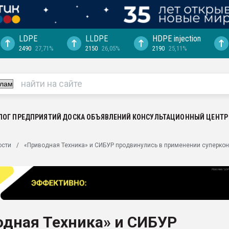
LDPE
LLDPE
HDPE injection
2490
27,71%
2150
26,05%
2190
25,11%
ериала
машины:
, с.-в.
ция выходит на
отке
ЛОГ ПРЕДПРИЯТИЙ
ДОСКА ОБЪЯВЛЕНИЙ
КОНСУЛЬТАЦИОННЫЙ ЦЕНТР
ь" довольна
ости
«Приводная Техника» и СИБУР продвинулись в применении суперко
ьном рынке
ва ПЭТ
пуансона для
я
одная Техника» и СИБУР
зиция
ластика