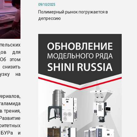
09/10/2025
Полимерный рынок погружается в
депрессию
тельских
дов для
 Об этом
снизить
узку на
ериалов,
таламида
 трения,
азвитие
итетных
СИБУРа и