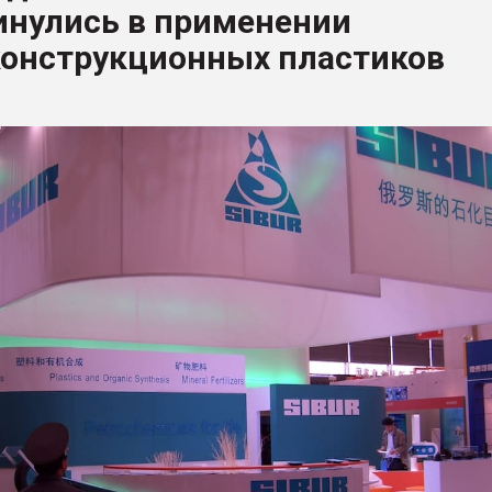
инулись в применении
рный цвет
конструкционных пластиков
ФОРУМ