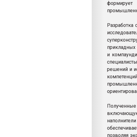
формируе
промышленн
Разработка 
исследоват
суперконстр
прикладных 
и компаунди
специалист
решений и и
компетенци
промышлен
ориентирова
Полученные
включающу
наполнители
обеспечивае
позволяя эк