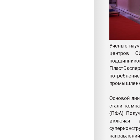
Ученые науч
центров С
подшипнико
ПластЭксп
потреблени
промышленн
Основой лин
стали комп
(ПФА). Полу
включая 
суперконс
направлени