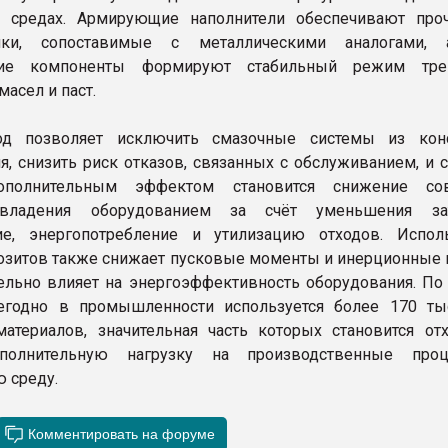
х средах. Армирующие наполнители обеспечивают про
тики, сопоставимые с металлическими аналогами, 
ие компоненты формируют стабильный режим тре
асел и паст.
од позволяет исключить смазочные системы из кон
я, снизить риск отказов, связанных с обслуживанием, и 
ополнительным эффектом становится снижение сов
 владения оборудованием за счёт уменьшения за
ие, энергопотребление и утилизацию отходов. Испол
озитов также снижает пусковые моменты и инерционные н
ельно влияет на энергоэффективность оборудования. По
жегодно в промышленности используется более 170 ты
атериалов, значительная часть которых становится от
ополнительную нагрузку на производственные про
 среду.