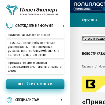
евро/тонна
Помощь в подборе мат
ОБСУЖДАЕМ НА ФОРУМЕ
Вакуум-формовочные 
Поддельная смазка на рынке
ближайшее подмосковье
Подмосковье, Москва
11.09.2020 Нанотрубки настолько
универсальны, что российские
28.07.2026 Автоматиза
умельцы изготовили мембраны для
первый план в перераб
НОВОСТИ
КАТА
колонок полностью из них
пластмасс
Продажа готового бизнеса -
28.07.2026 "Техноникол
Главная
Нов
производство SPC ламината полного
ситуацией на строител
цикла
Всё, что касается выду
бутылок
ПЕРЕЙТИ НА ФОРУМ
Материал поверхности 
вакуумного формовани
«Прив
СПЕЦИАЛИСТАМ
Продам отходы Компо
поликарбоната и АБС-п