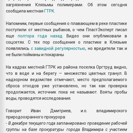
загрязнения Клязьмы полимерами. Об этом сегодня
сообщила местная
ГТРК
.
Напомним, первые сообщения о плавающем в реке пластике
поступили от местных рыбаков, о чем ПластЭксперт писал
еще
полтора года назад.
Видео они опубликовали в
соцсетях. С тех пор сообщения о пластике в Клязьме
появлялись
с завидной регулярностью
, но вредители так и
не были пойманы и покараны.
На кадрах местной ГТРК из района поселка Оргтруд видно,
что в воде и на берегу — множество цветных гранул. В
надзорном ведомстве отмечают, место предполагаемого
сброса отходов уже установлено, но так как проверка
продолжается, источник пока не называют. Взяты пробы
воды, проводятся исследования.
Говорит Иван Дмитриев, и.о. владимирского
природоохранного прокурора:
- В декабре текущего года запланировано проведение рабочей
группы на базе прокуратуры города Владимира с участием