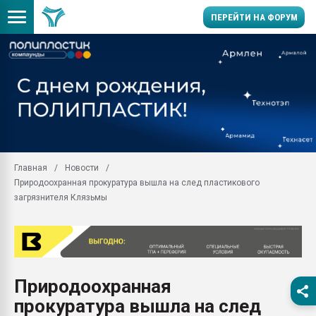
ПЕРЕЙТИ НА ФОРУМ
Помощь в подборе мат
Вакуум-формовочные 
ближайшее подмосковье
Подмосковье, Москва
28.07.2026 Автоматиза
первый план в перераб
Главная
Новости
пластмасс
Природоохранная прокуратура вышла на след пластикового
28.07.2026 "Техноникол
загрязнителя Клязьмы
ситуацией на строител
Всё, что касается выду
бутылок
Материал поверхности 
вакуумного формовани
Природоохранная
прокуратура вышла на след
Продам отходы Компо
поликарбоната и АБС-п